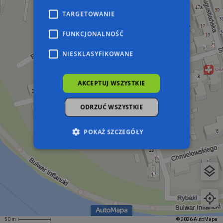
TARGETOWANIE
FUNKCJONALNOŚĆ
NIESKLASYFIKOWANE
AKCEPTUJ WSZYSTKIE
ODRZUĆ WSZYSTKIE
POKAŻ SZCZEGÓŁY
Niezbędne
Wydajność
Targetowanie
Funkcjonalność
Niesklasyfikowane
Niezbędne pliki cookie umożliwiają korzystanie z
podstawowych funkcji strony internetowej,
takich jak logowanie użytkownika i zarządzanie
50 m
© 2026 AutoMapa