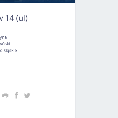
 14 (ul)
yna
yński
 śląskie