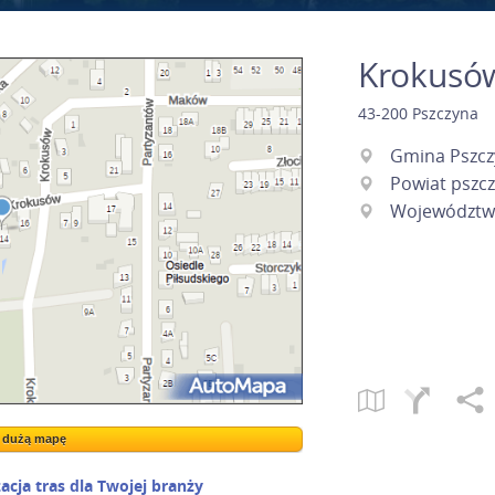
Krokusów
43-200
Pszczyna
Gmina Pszcz
Powiat pszcz
Województwo
a dużą mapę
a dużą mapę
acja tras dla Twojej branży
Kreatorze map Targeo