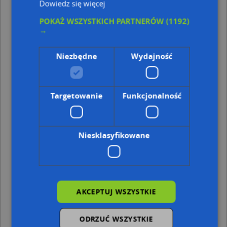
Dowiedz się więcej
Punkty w pobliżu
POKAŻ WSZYSTKICH PARTNERÓW
(1192)
→
Auto Elektronika, Kliamtyzacja, Elservice Sebastian
Kaczmarczyk, Makuszyńskiego Kornela 26, 44-310 Radlin
Parking Bezpłatny, Rogozina Piotra Iwanowicza, mjr.
Niezbędne
Wydajność
44, 44-310 Radlin
PaczkoPunkt InPost POP-RAL7, Korfantego 3, 44-310
Radlin
Targetowanie
Funkcjonalność
Adresy w pobliżu
Radlin, Kwiatowa 11, Ulica (44-310)
(→ 15 m)
Radlin, Kwiatowa 15, Ulica (44-310)
(→ 21 m)
Niesklasyfikowane
Radlin, Kwiatowa 17, Ulica (44-310)
(→ 33 m)
Radlin, Kwiatowa 9, Ulica (44-310)
(→ 40 m)
Radlin, Kwiatowa 13b, Ulica (44-310)
(→ 47 m)
Radlin, Kwiatowa 10, Ulica (44-310)
(→ 59 m)
Radlin, Kwiatowa 19, Ulica (44-310)
(→ 67 m)
Radlin, Mariacka 1, Ulica (44-310)
(→ 81 m)
AKCEPTUJ WSZYSTKIE
Radlin, Mariacka 3, Ulica (44-310)
(→ 87 m)
Radlin, Rogozina Piotra Iwanowicza, mjr. 51, Ulica (44-310)
ODRZUĆ WSZYSTKIE
(→ 168 m)