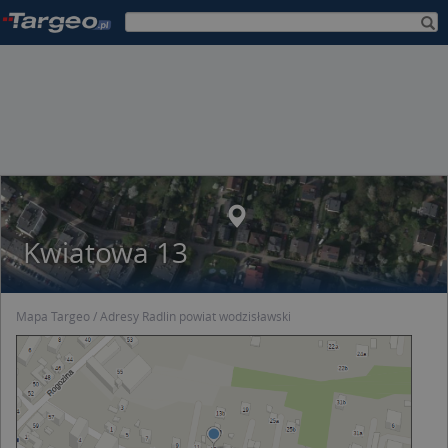
Kwiatowa 13
Mapa Targeo
Adresy Radlin powiat wodzisławski