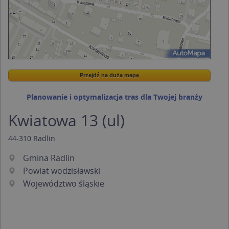
Przejdź na dużą mapę
Wstaw tę mapkę na swoją stronę
Przejdź na dużą mapę
Kreatorze map Targeo
Planowanie i optymalizacja tras dla Twojej branży
Kwiatowa 13 (ul)
44-310
Radlin
Gmina Radlin
Powiat wodzisławski
Województwo śląskie