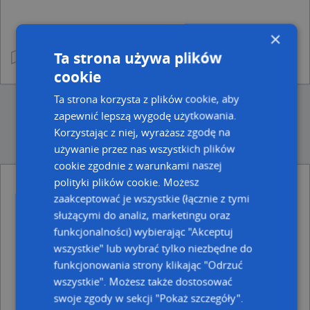
×
Ta strona używa plików
cookie
Ta strona korzysta z plików cookie, aby
zapewnić lepszą wygodę użytkowania.
Korzystając z niej, wyrażasz zgodę na
używanie przez nas wszystkich plików
cookie zgodnie z warunkami naszej
polityki plików cookie. Możesz
Ulice w pobliżu
zaakceptować je wszystkie (łącznie z tymi
służącymi do analiz, marketingu oraz
Radlin, Kwiatowa, Ulica (44-310)
funkcjonalności) wybierając "Akceptuj
Radlin, Ściegiennego Piotra, ks., Ulica (44-310)
Radlin, Rogozina Piotra Iwanowicza, mjr., Ulica (44-310)
wszystkie" lub wybrać tylko niezbędne do
funkcjonowania strony klikając "Odrzuć
Najbliższe obszary kodów pocztowych
wszystkie". Możesz także dostosować
Kod pocztowy 44-200
swoje zgody w sekcji "Pokaż szczegóły".
Kod pocztowy 44-310