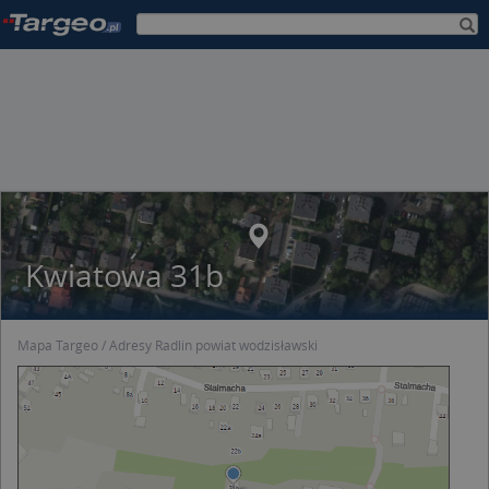
Kwiatowa 31b
Mapa Targeo
Adresy Radlin powiat wodzisławski