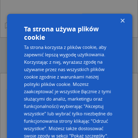
×
Ta strona używa plików
cookie
Ta strona korzysta z plików cookie, aby
zapewnić lepszą wygodę użytkowania.
Korzystając z niej, wyrażasz zgodę na
używanie przez nas wszystkich plików
cookie zgodnie z warunkami naszej
polityki plików cookie. Możesz
Ulice w pobliżu
zaakceptować je wszystkie (łącznie z tymi
Radlin, Wolności, Ulica (44-310)
służącymi do analiz, marketingu oraz
Radlin, Stalmacha Pawła, Ulica (44-310)
funkcjonalności) wybierając "Akceptuj
Radlin, Kwiatowa, Ulica (44-310)
wszystkie" lub wybrać tylko niezbędne do
funkcjonowania strony klikając "Odrzuć
Najbliższe obszary kodów pocztowych
wszystkie". Możesz także dostosować
Kod pocztowy 44-200
swoje zgody w sekcji "Pokaż szczegóły".
Kod pocztowy 44-270