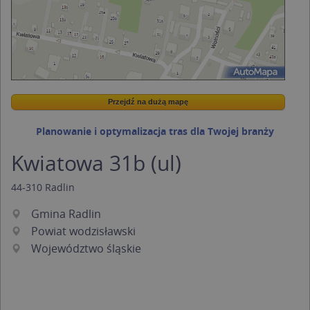
Przejdź na dużą mapę
Wstaw tę mapkę na swoją stronę
Przejdź na dużą mapę
Kreatorze map Targeo
Planowanie i optymalizacja tras dla Twojej branży
Kwiatowa 31b (ul)
44-310
Radlin
Gmina Radlin
Powiat wodzisławski
Województwo śląskie