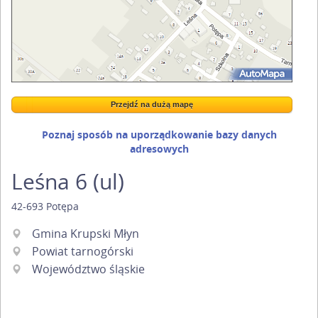
Przejdź na dużą mapę
Wstaw tę mapkę na swoją stronę
Przejdź na dużą mapę
Kreatorze map Targeo
Poznaj sposób na uporządkowanie bazy danych
adresowych
Leśna 6 (ul)
42-693
Potępa
Gmina Krupski Młyn
Powiat tarnogórski
Województwo śląskie