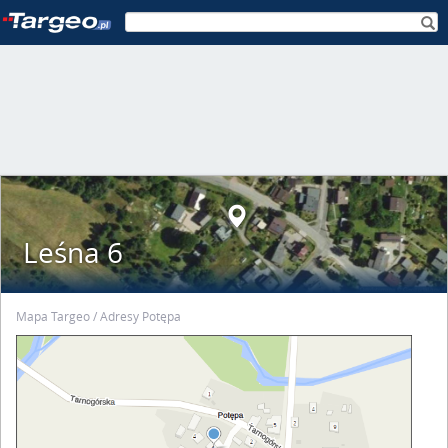
Leśna 6
Mapa Targeo
Adresy Potępa