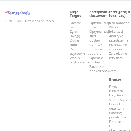
Moje
Zarządzanie
Inteligencja
Targeo
dostawami
lokalizacji
© 2003-2026 AutoMapa Sp. z o.o.
Kreator
Optymalizacja
Geokodowani
map
trasy
Wybór
Zgłoś
Optymalizacja
lokalizacji
uwagę
stref
Analityka
Dodaj
dostaw
przestrzenna
punkt
Cyfrowe
Planowanie
Panel
potwierdzenie
zasobów
użytkownika
odbioru
Zarządzanie
Warunki
Operacje
ryzykiem
użytkowania
dostaw
Zarządzanie
podwykonawcami
Branże
Firmy
kurierskie
Logistyka
specjalistyczn
Handel
detaliczny
Cateringi
pudełkowe
Finanse
i
ubezpieczenia