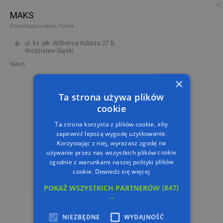
MAKS
PL
TRASA
Przedsiębiorstwo, Firma
ul. ks. płk. Wilhelma Kubsza 27 B,
Wodzisław Śląski
MAKS
×
Ta strona używa plików
cookie
Ta strona korzysta z plików cookie, aby
zapewnić lepszą wygodę użytkowania.
Korzystając z niej, wyrażasz zgodę na
używanie przez nas wszystkich plików cookie
zgodnie z warunkami naszej polityki plików
cookie.
Dowiedz się więcej
POKAŻ WSZYSTKICH PARTNERÓW
(847)
→
NIEZBĘDNE
WYDAJNOŚĆ