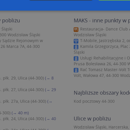
 pobliżu
MAKS - inne punkty w 
zbędne
Wydajność
Targetowanie
Funkcjonalność
Niesklasyfiko
Śląski
Restauracja- Dance Club Ar
ie umożliwiają korzystanie z podstawowych funkcji strony internetowej, takich jak log
-300 Wodzisław Śląski
Wodzisław Śląski
Bez niezbędnych plików cookie nie można prawidłowo korzystać ze strony internetowe
y Sądzie Rejonowym w
T-Mobile, Jastrzębska 2, 
 26 Marca 7A, 44-300
Kamila Grzegorzyca, Plac
Provider
/
Okres
Opis
Domena
przechowywania
Śląski
Usługi Rehabilitacyjne i
.targeo.pl
Sesja
Prusa Bolesława 26, 44-300 
nt
1 rok 1 miesiąc
Ten plik cookie jest używany przez usługę
CookieScript
Rać Tomasz Master-Volt 
do zapamiętywania preferencji dotyczący
.targeo.pl
Volt, Wałowa 47, 44-300 Wodz
użytkownika na pliki cookie. Jest to koni
 płk. 29, Ulica (44-300)
(→ 8
cookie Cookie-Script.com działał poprawn
.targeo.pl
1 rok
 płk. 27, Ulica (44-300)
(→ 29
Najbliższe obszary ko
.www.targeo.pl
1 rok
 płk. 27a, Ulica (44-300)
(→
Kod pocztowy 44-300
4-300)
(→ 40 m)
Provider
/
Domena
Okres przecho
Ulice w pobliżu
 płk. 24, Ulica (44-300)
(→ 40
Provider
/
Okres
Opis
eScriptConsent_35
.crossdomain.cookie-script.com
1 rok 1 mie
vider
Domena
/
przechowywania
Okres
Opis
Wodzisław Śląski, Harcerska, 
mena
przechowywania