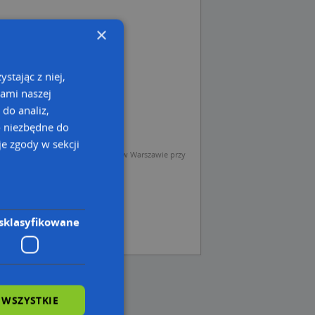
×
stając z niej,
kami naszej
 do analiz,
o niezbędne do
e zgody w sekcji
sp. z o.o. (Operator) z siedzibą w Warszawie przy
sklasyfikowane
 WSZYSTKIE