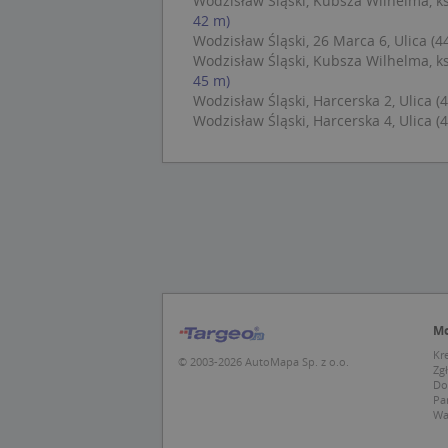
Wodzisław Śląski, Kubsza Wilhelma, ks.
_ga_DEEKR6C5LV
42 m)
MUID
Mic
Wodzisław Śląski, 26 Marca 6, Ulica (4
Cor
_ga
.cla
Wodzisław Śląski, Kubsza Wilhelma, ks.
45 m)
Wodzisław Śląski, Harcerska 2, Ulica (
test_cookie
Goo
Wodzisław Śląski, Harcerska 4, Ulica (
.dou
IDE
Goo
_pk_id.1.c431
.dou
MUID
Mic
Cor
.bin
_pk_ses.1.c431
MR
Mic
Mo
Cor
.c.b
Kr
© 2003-2026 AutoMapa Sp. z o.o.
Zg
SRM_B
Mic
Do
Cor
Pa
_clck
.c.b
Wa
_gcl_au
Goo