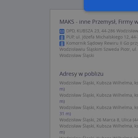
MAKS - inne Przemysł, Firmy w
Nie
DPD, KUBSZA 23, 44-286 Wodzisław 
Niezbędne pliki cook
PUP, ul. Józefa Michalskiego 12, 44
zarządzanie kontem. 
Komornik Sądowy Rewiru II Go prz
Wodzisławiu Śląskim Szweda Piotr, ul.
Nazwa
Wodzisław Śląski
APPSESSID
CookieScriptConse
Adresy w pobliżu
Wodzisław Śląski, Kubsza Wilhelma, ks.
m)
U
Wodzisław Śląski, Kubsza Wilhelma, ks.
m)
kloc
Wodzisław Śląski, Kubsza Wilhelma, ks.
31 m)
Wodzisław Śląski, 26 Marca 8, Ulica (4
Nazwa
Wodzisław Śląski, Kubsza Wilhelma, ks.
Nazwa
CrossDomainCooki
Pro
m)
Nazwa
Do