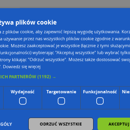
a Kubsza
żywa plików cookie
a z plików cookie, aby zapewnić lepszą wygodę użytkowania. Korzy
a używanie przez nas wszystkich plików cookie zgodnie z warun
ookie. Możesz zaakceptować je wszystkie (łącznie z tymi służącymi
unkcjonalności) wybierając "Akceptuj wszystkie" lub wybrać tylk
trony klikając "Odrzuć wszystkie". Możesz także dostosować swoj
ie Danych Osobowych Administratorem (RODO), administratorem danych jest AutoMapa 
".
Dowiedz się więcej
KICH PARTNERÓW
(1192) →
wyszukiwarce firm i na mapach (art. 6 ust. 1 lit. f RODO)
znesowym operatora (art. 6 ust. 1 lit. f RODO)
Wydajność
Targetowanie
Funkcjonalność
Nie
ON, z firmowych stron www oraz od podmiotów zewnętrznych.
omapa.pl/odo_przetwarzanie/
EGÓŁY
ODRZUĆ WSZYSTKIE
AKCEPTUJ