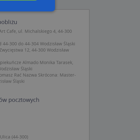
pobliżu
wane
t Cafe, ul. Michalskiego 4, 44-300
owanie użytkownika i
j.
od 44-300 do 44-304 Wodzisław Śląski
 Zwycięstwa 12, 44-300 Wodzisław
 Opiekuńcze Almado Monika Tarasek,
Wodzisław Śląski
 Cookie-Script.com
Tomasz Rać Nazwa Skrócona: Master-
ch zgody
isław Śląski
eczne, aby baner
ie.
dów pocztowych
wywania
Opis
siąc
Ulica (44-300)