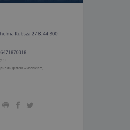
Wilhelma Kubsza 27 B, 44-300
i
: 6471870318
07-14
unktu (jestem właścicielem).