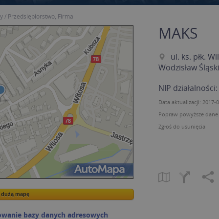
my
Przedsiębiorstwo, Firma
MAKS
ul. ks. płk. 
Wodzisław Śląsk
NIP działalności
Data aktualizacji: 2017-
Popraw powyższe dane p
Zgłoś do usunięcia
a dużą mapę
a dużą mapę
owanie bazy danych adresowych
Kreatorze map Targeo