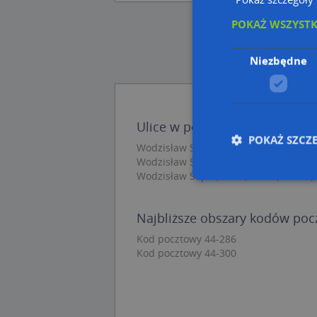
POKAŻ WSZYST
Niezbędne
Ulice w pobliżu
POKAŻ SZCZ
Wodzisław Śląski, Podgórna, Ulica (44-
Wodzisław Śląski, Ogrodowa, Ulica (44
Wodzisław Śląski, Mała, Ulica (44-300)
Nie
Najbliższe obszary kodów po
Niezbędne pliki cook
Kod pocztowy 44-286
zarządzanie kontem. 
Kod pocztowy 44-300
Nazwa
APPSESSID