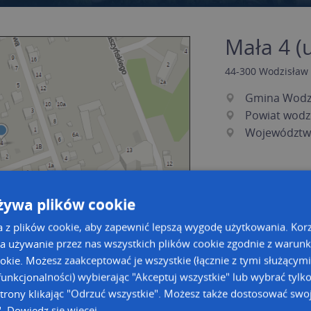
Mała 4 (u
44-300
Wodzisław 
Gmina Wodzi
Powiat wodz
Województwo
żywa plików cookie
a z plików cookie, aby zapewnić lepszą wygodę użytkowania. Korzy
a używanie przez nas wszystkich plików cookie zgodnie z warun
ookie. Możesz zaakceptować je wszystkie (łącznie z tymi służącymi
unkcjonalności) wybierając "Akceptuj wszystkie" lub wybrać tylk
a dużą mapę
a dużą mapę
trony klikając "Odrzuć wszystkie". Możesz także dostosować swoj
acja tras dla Twojej branży
".
Dowiedz się więcej
Kreatorze map Targeo