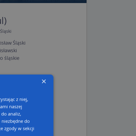
l)
Śląski
sław Śląski
isławski
 śląskie
×
stając z niej,
kami naszej
 do analiz,
o niezbędne do
e zgody w sekcji