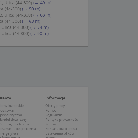
 Cookie-Script.com
, Ulica (44-300)
(→ 49 m)
ch zgody
ca (44-300)
(→ 50 m)
eczne, aby baner
ie.
, Ulica (44-300)
(→ 63 m)
ca (44-300)
(→ 63 m)
 Ulica (44-300)
(→ 74 m)
 Ulica (44-300)
(→ 90 m)
wywania
Opis
siąc
ytics do
mę Microsoft jako
awić za pomocą
niversal Analytics -
ie uważa się, że
ywanej usługi
soft, umożliwiając
zróżniania
 losowo
Branże
Informacje
a. Jest on
tórego właścicielem
ie i służy do
wiedzającego witrynę
irmy kurierskie
Oferty pracy
sesji i kampanii na
Logistyka
Pomoc
pecjalistyczna
Regulamin
ck i zawiera
andel detaliczny
Polityka prywatności
ą analityki
wy korzysta z
Cateringi pudełkowe
Kontakt
o pomocy
 użytkownik
inanse i ubezpieczenia
Kontakt dla biznesu
edzających i
tryny.
nergetyka i
Ustawienia plików
ie typu wzorzec, w
nfrastruktura
cookie