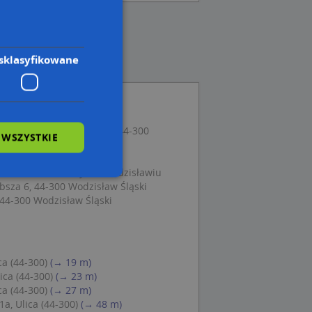
sklasyfikowane
a, ul. Świętego Jana 16, 44-300
 WSZYSTKIE
, 44-300 Wodzisław Śląski
cealna Teb Edukacja W Wodzisławiu
ubsza 6, 44-300 Wodzisław Śląski
44-300 Wodzisław Śląski
wane
owanie użytkownika i
j.
ca (44-300)
(→ 19 m)
ica (44-300)
(→ 23 m)
ca (44-300)
(→ 27 m)
a, Ulica (44-300)
(→ 48 m)