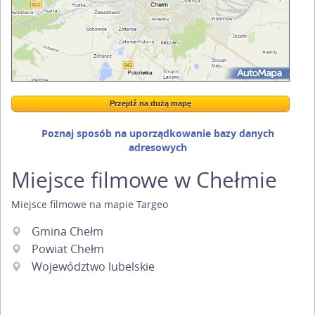
Przejdź na dużą mapę
Wstaw tę mapkę na swoją stronę
Przejdź na dużą mapę
Kreatorze map Targeo
Poznaj sposób na uporządkowanie bazy danych
adresowych
Miejsce filmowe w Chełmie
Miejsce filmowe
na mapie Targeo
Gmina Chełm
Powiat Chełm
Województwo lubelskie