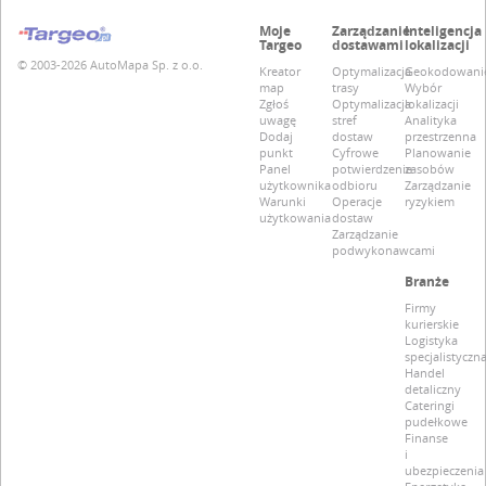
Moje
Zarządzanie
Inteligencja
Targeo
dostawami
lokalizacji
© 2003-2026 AutoMapa Sp. z o.o.
Kreator
Optymalizacja
Geokodowani
map
trasy
Wybór
Zgłoś
Optymalizacja
lokalizacji
uwagę
stref
Analityka
Dodaj
dostaw
przestrzenna
punkt
Cyfrowe
Planowanie
Panel
potwierdzenie
zasobów
użytkownika
odbioru
Zarządzanie
Warunki
Operacje
ryzykiem
użytkowania
dostaw
Zarządzanie
podwykonawcami
Branże
Firmy
kurierskie
Logistyka
specjalistyczn
Handel
detaliczny
Cateringi
pudełkowe
Finanse
i
ubezpieczenia