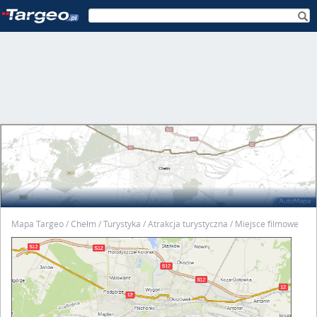
Mapa Targeo
Chełm
Turystyka
Atrakcja turystyczna
Miejsce filmowe