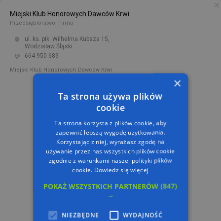
Miejski Klub Honorowych Dawców Krwi
PL
TRASA
Przedsiębiorstwo, Firma
ul. ks. płk. Wilhelma Kubsza 15,
Wodzisław Śląski
664 950 689
Miejski Klub Honorowych Dawców Krwi
×
Ta strona używa plików
cookie
Ta strona korzysta z plików cookie, aby
zapewnić lepszą wygodę użytkowania.
Korzystając z niej, wyrażasz zgodę na
używanie przez nas wszystkich plików cookie
zgodnie z warunkami naszej polityki plików
cookie.
Dowiedz się więcej
POKAŻ WSZYSTKICH PARTNERÓW
(847)
→
NIEZBĘDNE
WYDAJNOŚĆ