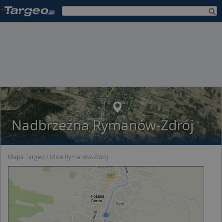
Nadbrzeżna Rymanów-Zdrój
Mapa Targeo
Ulice Rymanów-Zdrój