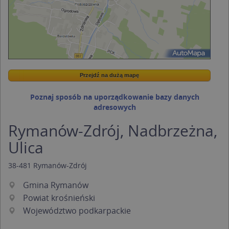
Przejdź na dużą mapę
Wstaw tę mapkę na swoją stronę
Przejdź na dużą mapę
Kreatorze map Targeo
Poznaj sposób na uporządkowanie bazy danych
adresowych
Rymanów-Zdrój, Nadbrzeżna,
Ulica
38-481
Rymanów-Zdrój
Gmina Rymanów
Powiat krośnieński
Województwo podkarpackie