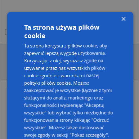
×
Ta strona używa plików
cookie
Ta strona korzysta z plików cookie, aby
zapewnić lepszą wygodę użytkowania.
Korzystając z niej, wyrażasz zgodę na
używanie przez nas wszystkich plików
cookie zgodnie z warunkami naszej
polityki plików cookie. Możesz
Punkty w pobliżu
zaakceptować je wszystkie (łącznie z tymi
służącymi do analiz, marketingu oraz
Karpacki Dworek, Nabrzeżna 238, 38-481 Rymanów-
Zdrój
funkcjonalności) wybierając "Akceptuj
Słoneczna, Zdrojowa 26, 38-480 Rymanów-Zdrój
wszystkie" lub wybrać tylko niezbędne do
DHL POP Delikatesy Centrum, Zdrojowa 43, 38-481
funkcjonowania strony klikając "Odrzuć
Rymanów-Zdrój
wszystkie". Możesz także dostosować
Adresy w pobliżu
swoje zgody w sekcji "Pokaż szczegóły".