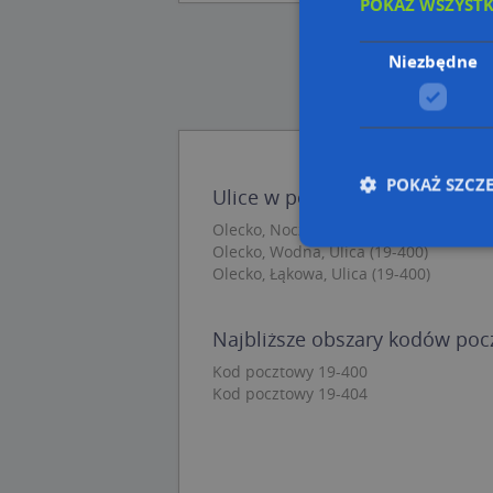
POKAŻ WSZYST
Niezbędne
POKAŻ SZCZ
Ulice w pobliżu
Olecko, Nocznickiego Tomasza, Ulica (
Olecko, Wodna, Ulica (19-400)
Olecko, Łąkowa, Ulica (19-400)
Nie
Niezbędne pliki cook
Najbliższe obszary kodów po
zarządzanie kontem. 
Kod pocztowy 19-400
Kod pocztowy 19-404
Nazwa
APPSESSID
CookieScriptConse