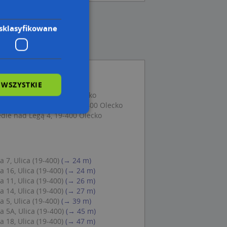
sklasyfikowane
 WSZYSTKIE
NAD LEGĄ 5/22, 19-400 Olecko
Osowski, Kolejowa 21, 19-400 Olecko
dle nad Legą 4, 19-400 Olecko
wane
owanie użytkownika i
 7, Ulica (19-400)
(→ 24 m)
j.
 16, Ulica (19-400)
(→ 24 m)
 11, Ulica (19-400)
(→ 26 m)
 14, Ulica (19-400)
(→ 27 m)
 5, Ulica (19-400)
(→ 39 m)
 5A, Ulica (19-400)
(→ 45 m)
 Cookie-Script.com
 18, Ulica (19-400)
(→ 47 m)
ch zgody