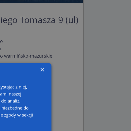
iego Tomasza 9 (ul)
ko
i
o warmińsko-mazurskie
×
stając z niej,
kami naszej
 do analiz,
o niezbędne do
e zgody w sekcji