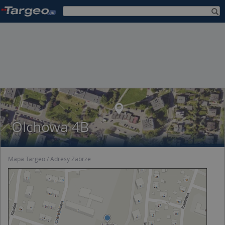
Olchowa 4B
Mapa Targeo
Adresy Zabrze