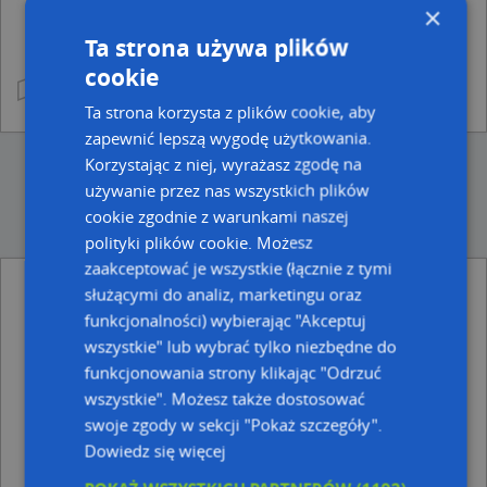
×
Ta strona używa plików
cookie
Ta strona korzysta z plików cookie, aby
zapewnić lepszą wygodę użytkowania.
Korzystając z niej, wyrażasz zgodę na
używanie przez nas wszystkich plików
cookie zgodnie z warunkami naszej
polityki plików cookie. Możesz
zaakceptować je wszystkie (łącznie z tymi
służącymi do analiz, marketingu oraz
Ulice w pobliżu
funkcjonalności) wybierając "Akceptuj
Zabrze, Olchowa, Ulica (41-806)
wszystkie" lub wybrać tylko niezbędne do
Zabrze, Agrestowa, Ulica (41-806)
funkcjonowania strony klikając "Odrzuć
Zabrze, Czereśniowa, Ulica (41-806)
wszystkie". Możesz także dostosować
swoje zgody w sekcji "Pokaż szczegóły".
Najbliższe obszary kodów pocztowych
Dowiedz się więcej
Kod pocztowy 41-806