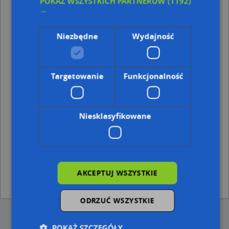
POKAŻ WSZYSTKICH PARTNERÓW
(1192)
Punkty w pobliżu
→
3DPlus Dariusz Tkoc, ul. Kalinowa 3C, 41-806 Zabrze
Joker Kubica Leksowski Mosińska, ul. Jerzego Wyciska
Niezbędne
Wydajność
5 A, 41-800 Zabrze
Fontanna, Janika Pawła, ks. 4, 41-806 Zabrze
Adresy w pobliżu
Targetowanie
Funkcjonalność
Zabrze, Olchowa 4C, Ulica (41-806)
(→ 4 m)
Zabrze, Olchowa 4A, Ulica (41-806)
(→ 8 m)
Zabrze, Olchowa 4, Ulica (41-806)
(→ 13 m)
Niesklasyfikowane
Zabrze, Olchowa 4E, Ulica (41-806)
(→ 17 m)
Zabrze, Olchowa 15, Ulica (41-806)
(→ 56 m)
Zabrze, Olchowa 13B, Ulica (41-806)
(→ 70 m)
Zabrze, Orzechowa 4, Ulica (41-806)
(→ 74 m)
Zabrze, Agrestowa 5, Ulica (41-806)
(→ 123 m)
Zabrze, Jałowcowa 1, Ulica (41-806)
(→ 149 m)
AKCEPTUJ WSZYSTKIE
Zabrze, Jałowcowa 12, Ulica (41-806)
(→ 157 m)
ODRZUĆ WSZYSTKIE
POKAŻ SZCZEGÓŁY