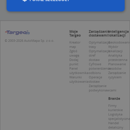
Niezbędne
Wydajność
Targetowanie
Moje
Zarządzanie
Inteligencja
Funkcjonalność
Niesklasyfikowane
Targeo
dostawami
lokalizacji
© 2003-2026 AutoMapa Sp. z o.o.
Niezbędne pliki cookie umożliwiają korzystanie z
Kreator
Optymalizacja
Geokodowani
map
trasy
Wybór
podstawowych funkcji strony internetowej, takich
Zgłoś
Optymalizacja
lokalizacji
jak logowanie użytkownika i zarządzanie kontem.
uwagę
stref
Analityka
Bez niezbędnych plików cookie nie można
Dodaj
dostaw
przestrzenna
prawidłowo korzystać ze strony internetowej.
punkt
Cyfrowe
Planowanie
Panel
potwierdzenie
zasobów
Provider
/
Okres
Nazwa
Opi
użytkownika
odbioru
Zarządzanie
Domena
przechowywania
Warunki
Operacje
ryzykiem
użytkowania
dostaw
APPSESSID
.targeo.pl
Sesja
Zarządzanie
podwykonawcami
CookieScriptConsent
1 rok 1 miesiąc
Ten
CookieScript
jes
.targeo.pl
Branże
prz
Coo
Firmy
Scr
kurierskie
zap
Logistyka
pre
specjalistyczn
dot
Handel
zg
detaliczny
uży