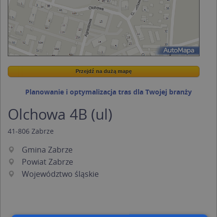
Przejdź na dużą mapę
Wstaw tę mapkę na swoją stronę
Przejdź na dużą mapę
Kreatorze map Targeo
Planowanie i optymalizacja tras dla Twojej branży
Olchowa 4B (ul)
41-806
Zabrze
Gmina Zabrze
Powiat Zabrze
Województwo śląskie