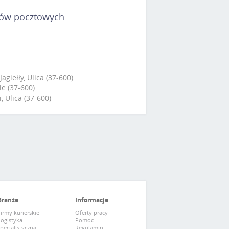
dów pocztowych
giełły, Ulica (37-600)
le (37-600)
 Ulica (37-600)
Branże
Informacje
irmy kurierskie
Oferty pracy
Logistyka
Pomoc
pecjalistyczna
Regulamin