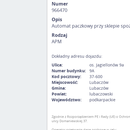
Numer
966470
Opis
Automat paczkowy przy sklepie sp
Rodzaj
APM
Dokładny adresu dojazdu:
Ulica:
os. Jagiellonów 9a
Numer budynku:
9A
Kod pocztowy:
37-600
Miejscowość:
Lubaczów
Gmina:
Lubaczów
Powiat:
lubaczowski
Województwo:
podkarpackie
Zgodnie z Rozporządzeniem PE i Rady (UE) o Ochron
ulicy Domaniewskiej 37.
Operator przetwarza dane osobowe w celu: