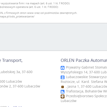
wyszukiwarce firm i na mapach (art. 6 ust. 1 lit. f RODO)
znesowym operatora (art. 6 ust. 1 lit. f RODO)
ON, z firmowych stron www oraz od podmiotów zewnętrznych.
omapa.pl/odo_przetwarzanie/
 Transport,
ORLEN Paczka Automaty
Prywatny Gabinet Stomatol
ubelskiej 3a, 37-600
Wyszyńskiego 14, 37-600 Lu
Lubaczowskie Stowarzysz
-600 Lubaczów
Roztocze, ul. Kard. Stefana
ionów 2, 37-600 Lubaczów
, Jasna 1, 37-600 Lubaczó
Trafostacja, Bohaterów W
Przedsiębiorstwo Społeczn
Lubaczów