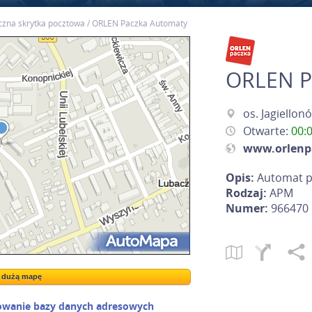
zna skrytka pocztowa
ORLEN Paczka Automaty
ORLEN P
os. Jagiello
Otwarte:
00:
www.orlenp
Opis:
Automat p
Rodzaj:
APM
Numer:
966470
a dużą mapę
a dużą mapę
owanie bazy danych adresowych
Kreatorze map Targeo