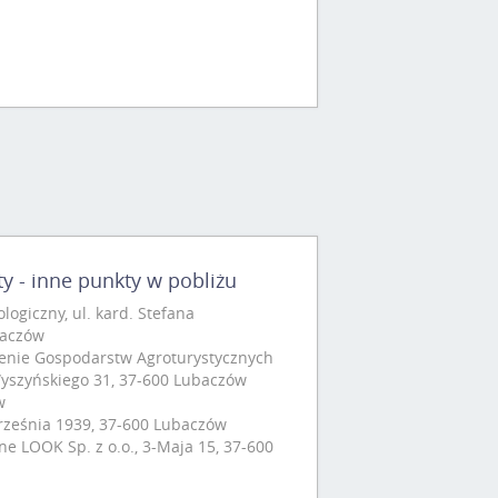
 - inne punkty w pobliżu
ogiczny, ul. kard. Stefana
baczów
enie Gospodarstw Agroturystycznych
 Wyszyńskiego 31, 37-600 Lubaczów
w
rześnia 1939, 37-600 Lubaczów
e LOOK Sp. z o.o., 3-Maja 15, 37-600