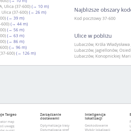
-600)
(→ 10 m)
, Ulica (37-600)
(→ 10 m)
Najbliższe obszary ko
 Ulica (37-600)
(→ 26 m)
00)
(→ 39 m)
Kod pocztowy 37-600
-600)
(→ 44 m)
00)
(→ 56 m)
Ulice w pobliżu
00)
(→ 63 m)
00)
(→ 86 m)
Lubaczów, Króla Władysława Ja
-600)
(→ 96 m)
Lubaczów, Jagiellonów, Osied
(37-600)
(→ 126 m)
Lubaczów, Konopnickiej Marii,
je Targeo
Zarządzanie
Inteligencja
dostawami
lokalizacji
eator map
F
Optymalizacja trasy
Geokodowanie
łoś uwagę
Optymalizacja stref
Wybór lokalizacji
daj punkt
s