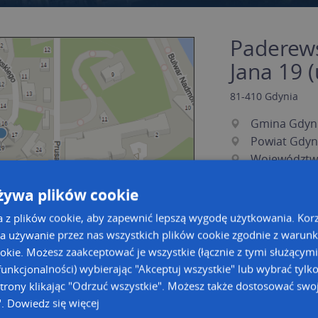
Paderews
Jana 19 (
81-410
Gdynia
Gmina Gdyn
Powiat Gdyn
Województw
żywa plików cookie
a z plików cookie, aby zapewnić lepszą wygodę użytkowania. Korzy
a używanie przez nas wszystkich plików cookie zgodnie z warun
ookie. Możesz zaakceptować je wszystkie (łącznie z tymi służącymi
unkcjonalności) wybierając "Akceptuj wszystkie" lub wybrać tylk
a dużą mapę
a dużą mapę
trony klikając "Odrzuć wszystkie". Możesz także dostosować swoj
".
Dowiedz się więcej
owanie bazy danych adresowych
Kreatorze map Targeo