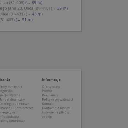
lica (81-409)
(→ 39 m)
eczne, aby baner
ie.
go Jana 20, Ulica (81-410)
(→ 39 m)
lica (81-431)
(→ 43 m)
(81-407)
(→ 51 m)
wywania
Opis
siąc
ytics do
mę Microsoft jako
awić za pomocą
niversal Analytics -
ie uważa się, że
ywanej usługi
soft, umożliwiając
zróżniania
Branże
Informacje
 losowo
irmy kurierskie
Oferty pracy
a. Jest on
tórego właścicielem
Logistyka
Pomoc
ie i służy do
wiedzającego witrynę
sesji i kampanii na
pecjalistyczna
Regulamin
andel detaliczny
Polityka prywatności
Cateringi pudełkowe
Kontakt
ck i zawiera
ą analityki
wy korzysta z
inanse i ubezpieczenia
Kontakt dla biznesu
o pomocy
 użytkownik
nergetyka i
Ustawienia plików
edzających i
tryny.
nfrastruktura
cookie
ie typu wzorzec, w
Służby ratunkowe
ria cyfr i liter, co
mę Microsoft jako
tawiającej plik