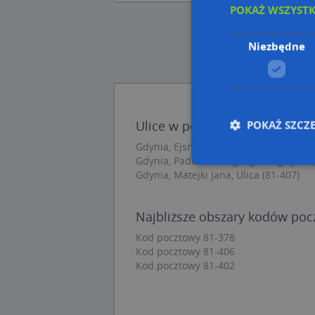
POKAŻ WSZYST
Niezbędne
POKAŻ SZCZ
Ulice w pobliżu
Gdynia, Ejsmonda Juliana, Ulica (81-40
Gdynia, Paderewskiego Ignacego Jana, 
Gdynia, Matejki Jana, Ulica (81-407)
Nie
Najbliższe obszary kodów po
Niezbędne pliki cook
zarządzanie kontem. 
Kod pocztowy 81-378
Kod pocztowy 81-406
Nazwa
Kod pocztowy 81-402
APPSESSID
CookieScriptConse