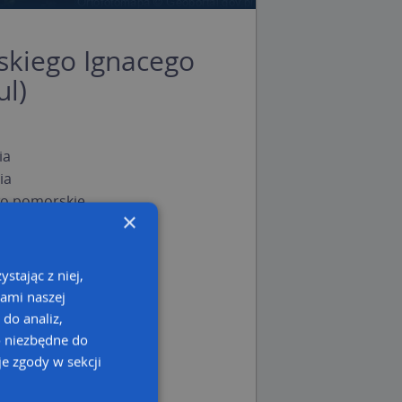
kiego Ignacego
ul)
ia
ia
o pomorskie
×
stając z niej,
kami naszej
 do analiz,
o niezbędne do
e zgody w sekcji