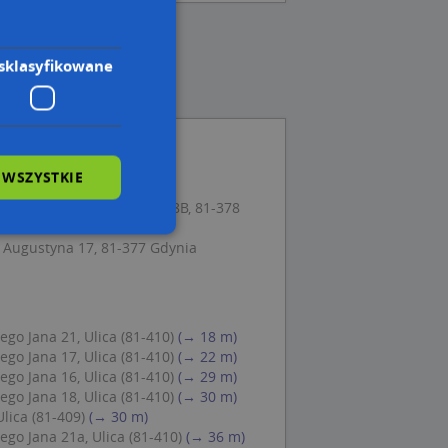
sklasyfikowane
 WSZYSTKIE
, Gdynia 39, 81-334 Gdynia
sudskiego Józefa, marsz. 18B, 81-378
 Augustyna 17, 81-377 Gdynia
wane
owanie użytkownika i
j.
go Jana 21, Ulica (81-410)
(→ 18 m)
go Jana 17, Ulica (81-410)
(→ 22 m)
go Jana 16, Ulica (81-410)
(→ 29 m)
go Jana 18, Ulica (81-410)
(→ 30 m)
lica (81-409)
(→ 30 m)
 Cookie-Script.com
go Jana 21a, Ulica (81-410)
(→ 36 m)
ch zgody