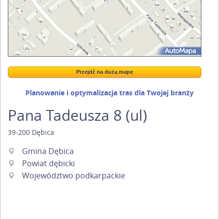
Przejdź na dużą mapę
Wstaw tę mapkę na swoją stronę
Przejdź na dużą mapę
Kreatorze map Targeo
Planowanie i optymalizacja tras dla Twojej branży
Pana Tadeusza 8 (ul)
39-200
Dębica
Gmina Dębica
Powiat dębicki
Województwo podkarpackie