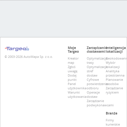
Moje
Zarządzanie
Inteligencja
Targeo
dostawami
lokalizacji
© 2003-2026 AutoMapa Sp. z o.o.
Kreator
Optymalizacja
Geokodowani
map
trasy
Wybór
Zgłoś
Optymalizacja
lokalizacji
uwagę
stref
Analityka
Dodaj
dostaw
przestrzenna
punkt
Cyfrowe
Planowanie
Panel
potwierdzenie
zasobów
użytkownika
odbioru
Zarządzanie
Warunki
Operacje
ryzykiem
użytkowania
dostaw
Zarządzanie
podwykonawcami
Branże
Firmy
kurierskie