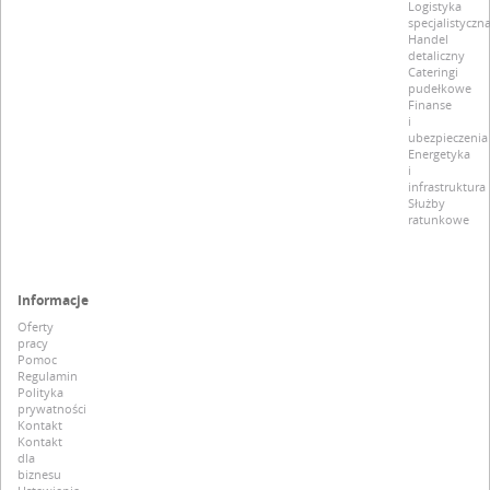
Logistyka
specjalistyczn
Handel
detaliczny
Cateringi
pudełkowe
Finanse
i
ubezpieczenia
Energetyka
i
infrastruktura
Służby
ratunkowe
Informacje
Oferty
pracy
Pomoc
Regulamin
Polityka
prywatności
Kontakt
Kontakt
dla
biznesu