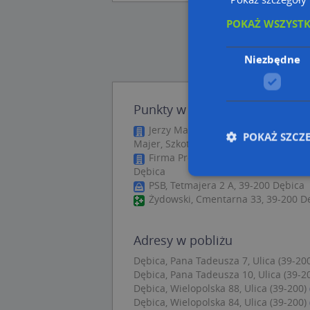
POKAŻ WSZYST
Niezbędne
Punkty w pobliżu
Jerzy Matłok Przedsiębiorstwo Pr
POKAŻ SZCZ
Majer, Szkotnia 2, 39-200 Dębica
Firma Produkcyjno Handlowo Usług
Dębica
PSB, Tetmajera 2 A, 39-200 Dębica
Żydowski, Cmentarna 33, 39-200 D
Nie
Niezbędne pliki cook
Adresy w pobliżu
zarządzanie kontem. 
Dębica, Pana Tadeusza 7, Ulica (39-20
Nazwa
Dębica, Pana Tadeusza 10, Ulica (39-2
Dębica, Wielopolska 88, Ulica (39-200)
APPSESSID
Dębica, Wielopolska 84, Ulica (39-200)