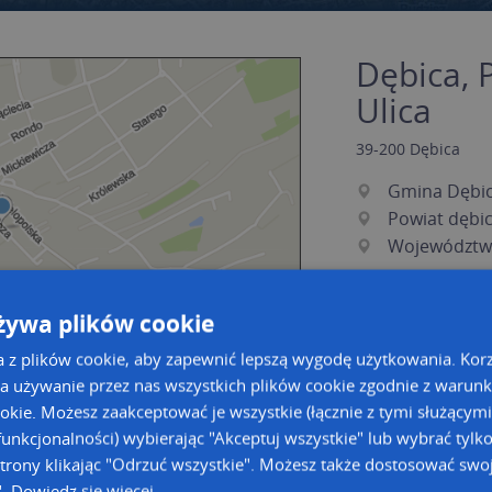
Dębica, 
Ulica
39-200
Dębica
Gmina Dębi
Powiat dębic
Województw
żywa plików cookie
a z plików cookie, aby zapewnić lepszą wygodę użytkowania. Korzy
a używanie przez nas wszystkich plików cookie zgodnie z warun
ookie. Możesz zaakceptować je wszystkie (łącznie z tymi służącymi
unkcjonalności) wybierając "Akceptuj wszystkie" lub wybrać tylk
a dużą mapę
a dużą mapę
trony klikając "Odrzuć wszystkie". Możesz także dostosować swoj
acja tras dla Twojej branży
".
Dowiedz się więcej
Kreatorze map Targeo