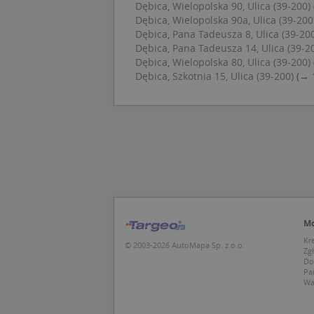
CookieScriptConse
Dębica, Wielopolska 90, Ulica (39-200)
Dębica, Wielopolska 90a, Ulica (39-200
Dębica, Pana Tadeusza 8, Ulica (39-20
Dębica, Pana Tadeusza 14, Ulica (39-2
U
Dębica, Wielopolska 80, Ulica (39-200)
kloc
Dębica, Szkotnia 15, Ulica (39-200)
(→ 
Nazwa
Nazwa
CrossDomainCooki
Pro
Nazwa
Do
_ga_DEEKR6C5LV
MUID
Mic
Cor
_ga
.cla
Mo
test_cookie
Goo
.dou
Kr
© 2003-2026 AutoMapa Sp. z o.o.
Zg
Do
IDE
Goo
Pa
_pk_id.1.c431
.dou
Wa