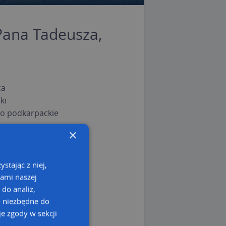
Pana Tadeusza,
ca
ki
o podkarpackie
×
stając z niej,
kami naszej
 do analiz,
o niezbędne do
e zgody w sekcji