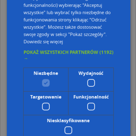
funkcjonalności) wybierając "Akceptuj
Najbliższe obszary kodów pocztowych
wszystkie" lub wybrać tylko niezbędne do
funkcjonowania strony klikając "Odrzuć
Kod pocztowy 05-119
Kod pocztowy 05-120
wszystkie". Możesz także dostosować
swoje zgody w sekcji "Pokaż szczegóły".
Najbliższe przystanki
Dowiedz się więcej
Przystanek Al. Sybiraków 01
POKAŻ WSZYSTKICH PARTNERÓW
(1192)
Przystanek Zegrzyńska-IMGW 02
→
Przystanek Wolska 01
Punkty w pobliżu
Niezbędne
Wydajność
Artbus Mróz Arkadiusz, Zegrzyńska 59, 05-119
Legionowo
Kasyno Wronecka Ewa Rębecka Hanna Kamińska
Targetowanie
Funkcjonalność
Lidia, ul. Zegrzyńska B/N, 05-119 Legionowo
Aleja Sybiraków, Aleja Sybiraków, Legionowo
Chorten, Zegrzyńska 15, 05-119 Legionowo
Moto-Combi, Zegrzyńska 37a, 05-120 Legionowo
Niesklasyfikowane
Adresy w pobliżu