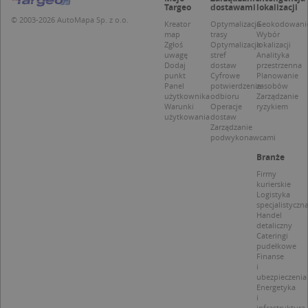
APPSESSID
.targeo.pl
Sesja
Targeo
dostawami
lokalizacji
© 2003-2026 AutoMapa Sp. z o.o.
Kreator
Optymalizacja
Geokodowani
CookieScriptConsent
1 rok 1 miesiąc
Ten
CookieScript
jes
map
trasy
Wybór
.targeo.pl
prz
Zgłoś
Optymalizacja
lokalizacji
Coo
uwagę
stref
Analityka
Scr
Dodaj
dostaw
przestrzenna
zap
punkt
Cyfrowe
Planowanie
pre
Panel
potwierdzenie
zasobów
dot
użytkownika
odbioru
Zarządzanie
zg
Warunki
Operacje
ryzykiem
uży
użytkowania
dostaw
pli
Zarządzanie
to 
podwykonawcami
aby
coo
Branże
Scr
dzi
Firmy
pop
kurierskie
Logistyka
U
.targeo.pl
1 rok
specjalistyczn
Handel
kloc
.www.targeo.pl
1 rok
detaliczny
Cateringi
pudełkowe
Finanse
i
ubezpieczenia
Nazwa
Provider
/
Domena
Energetyka
i
Provider
/
Okres
infrastruktura