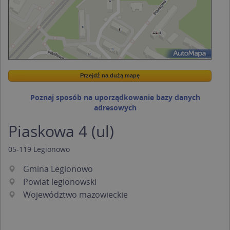
Przejdź na dużą mapę
Wstaw tę mapkę na swoją stronę
Przejdź na dużą mapę
Kreatorze map Targeo
Poznaj sposób na uporządkowanie bazy danych
adresowych
Piaskowa 4 (ul)
05-119
Legionowo
Gmina Legionowo
Powiat legionowski
Województwo mazowieckie