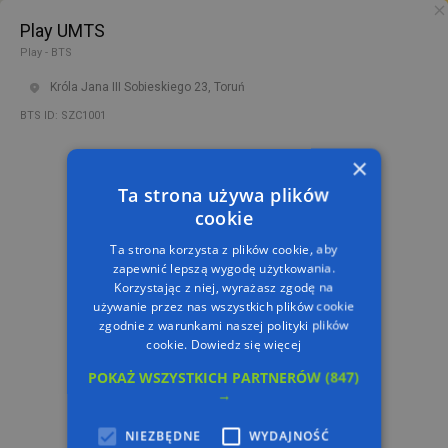
Play UMTS
PL
TRASA
Play - BTS
Króla Jana III Sobieskiego 23, Toruń
BTS ID: SZC1001
×
Ta strona używa plików
cookie
Ta strona korzysta z plików cookie, aby
zapewnić lepszą wygodę użytkowania.
Korzystając z niej, wyrażasz zgodę na
używanie przez nas wszystkich plików cookie
zgodnie z warunkami naszej polityki plików
cookie.
Dowiedz się więcej
POKAŻ WSZYSTKICH PARTNERÓW
(847)
→
NIEZBĘDNE
WYDAJNOŚĆ