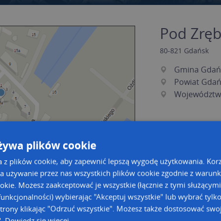
Pod Zręb
80-821
Gdańsk
Gmina Gdań
Powiat Gdań
Województw
żywa plików cookie
a z plików cookie, aby zapewnić lepszą wygodę użytkowania. Korzy
a używanie przez nas wszystkich plików cookie zgodnie z warun
ookie. Możesz zaakceptować je wszystkie (łącznie z tymi służącymi
unkcjonalności) wybierając "Akceptuj wszystkie" lub wybrać tylk
a dużą mapę
a dużą mapę
trony klikając "Odrzuć wszystkie". Możesz także dostosować swoj
acja tras dla Twojej branży
".
Dowiedz się więcej
Kreatorze map Targeo