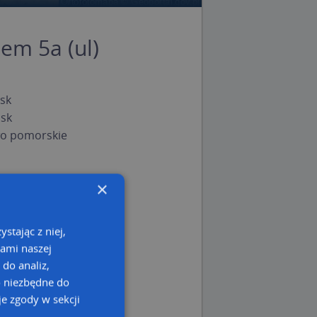
em 5a (ul)
sk
sk
o pomorskie
×
stając z niej,
kami naszej
 do analiz,
o niezbędne do
e zgody w sekcji