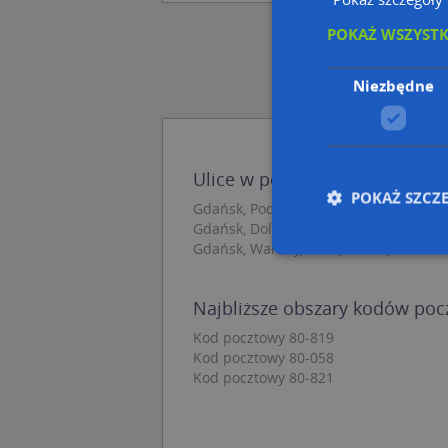
POKAŻ WSZYST
Niezbędne
Ulice w pobliżu
POKAŻ SZCZ
Gdańsk, Pod Zrębem, Ulica (80-821)
Gdańsk, Dolna Brama, Ulica (80-821)
Gdańsk, Wałowy, Plac (80-821)
Nie
Najbliższe obszary kodów po
Niezbędne pliki cook
Kod pocztowy 80-819
zarządzanie kontem. 
Kod pocztowy 80-058
Kod pocztowy 80-821
Nazwa
APPSESSID