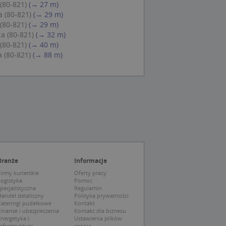
 Cookie-Script.com
(80-821)
(→ 27 m)
ch zgody
 (80-821)
(→ 29 m)
eczne, aby baner
ie.
(80-821)
(→ 29 m)
a (80-821)
(→ 32 m)
(80-821)
(→ 40 m)
 (80-821)
(→ 88 m)
wywania
Opis
siąc
ytics do
mę Microsoft jako
awić za pomocą
niversal Analytics -
ie uważa się, że
ywanej usługi
soft, umożliwiając
zróżniania
 losowo
Branże
Informacje
a. Jest on
tórego właścicielem
ie i służy do
wiedzającego witrynę
irmy kurierskie
Oferty pracy
sesji i kampanii na
Logistyka
Pomoc
pecjalistyczna
Regulamin
ck i zawiera
andel detaliczny
Polityka prywatności
ą analityki
wy korzysta z
Cateringi pudełkowe
Kontakt
o pomocy
 użytkownik
inanse i ubezpieczenia
Kontakt dla biznesu
edzających i
tryny.
nergetyka i
Ustawienia plików
ie typu wzorzec, w
nfrastruktura
cookie