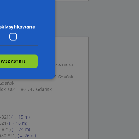
sklasyfikowane
0, 80-821 Gdańsk
 WSZYSTKIE
demar Mańczak Marian, Rzeźnicka
ki, Okopowa 21 /27, 80-819 Gdańsk
 Gdańsk
ok. U01 ., 80-747 Gdańsk
wane
owanie użytkownika i
j.
-821)
(→ 15 m)
821)
(→ 16 m)
-821)
(→ 24 m)
(80-821)
(→ 26 m)