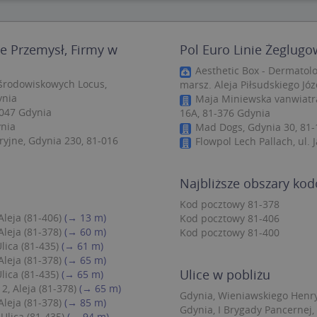
zbędne
Wydajność
Targetowanie
Funkcjonalność
Niesklasyfiko
ne Przemysł, Firmy w
Pol Euro Linie Żeglugo
ie umożliwiają korzystanie z podstawowych funkcji strony internetowej, takich jak log
Bez niezbędnych plików cookie nie można prawidłowo korzystać ze strony internetowe
Aesthetic Box - Dermatolo
ośrodowiskowych Locus,
marsz. Aleja Piłsudskiego Jó
Provider
/
Okres
Opis
Domena
przechowywania
ynia
Maja Miniewska vanwiatrak
-047 Gdynia
16A, 81-376 Gdynia
.targeo.pl
Sesja
ynia
Mad Dogs, Gdynia 30, 81-
nt
1 rok 1 miesiąc
Ten plik cookie jest używany przez usługę
CookieScript
yjne, Gdynia 230, 81-016
Flowpol Lech Pallach, ul. 
do zapamiętywania preferencji dotyczący
.targeo.pl
użytkownika na pliki cookie. Jest to koni
cookie Cookie-Script.com działał poprawn
Najbliższe obszary ko
.targeo.pl
1 rok
Kod pocztowy 81-378
.www.targeo.pl
1 rok
Aleja (81-406)
(→ 13 m)
Kod pocztowy 81-406
Aleja (81-378)
(→ 60 m)
Kod pocztowy 81-400
lica (81-435)
(→ 61 m)
Provider
/
Domena
Okres przecho
Aleja (81-378)
(→ 65 m)
Provider
/
Okres
Opis
eScriptConsent_35
.crossdomain.cookie-script.com
1 rok 1 mie
Ulice w pobliżu
lica (81-435)
(→ 65 m)
vider
Domena
/
przechowywania
Okres
Opis
mena
przechowywania
2, Aleja (81-378)
(→ 65 m)
.targeo.pl
1 rok 1 miesiąc
Ten plik cookie jest używany przez Google Anal
Gdynia, Wieniawskiego Henryk
Aleja (81-378)
(→ 85 m)
utrzymywania stanu sesji.
1 rok 3 tygodnie
Ten plik cookie jest powszechnie używany przez fir
rosoft
Gdynia, I Brygady Pancernej,
unikalny identyfikator użytkownika. Można to ust
Ulica (81-435)
(→ 94 m)
poration