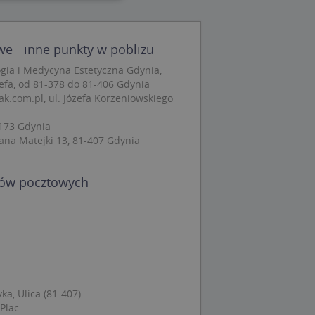
wane
we - inne punkty w pobliżu
owanie użytkownika i
j.
gia i Medycyna Estetyczna Gdynia,
zefa, od 81-378 do 81-406 Gdynia
.com.pl, ul. Józefa Korzeniowskiego
173 Gdynia
 Cookie-Script.com
Jana Matejki 13, 81-407 Gdynia
ch zgody
eczne, aby baner
ie.
dów pocztowych
wywania
Opis
siąc
ytics do
a, Ulica (81-407)
mę Microsoft jako
 Plac
awić za pomocą