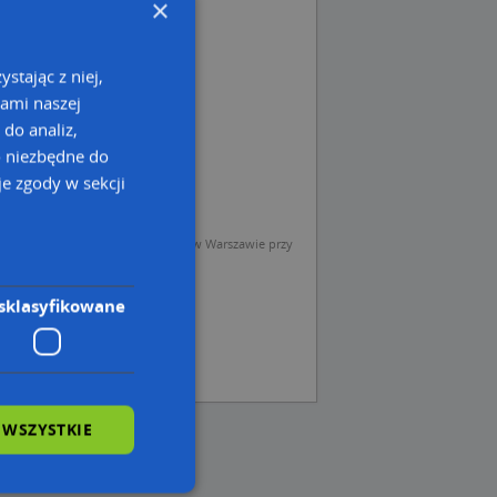
×
stając z niej,
kami naszej
 do analiz,
o niezbędne do
e zgody w sekcji
sp. z o.o. (Operator) z siedzibą w Warszawie przy
sklasyfikowane
 WSZYSTKIE