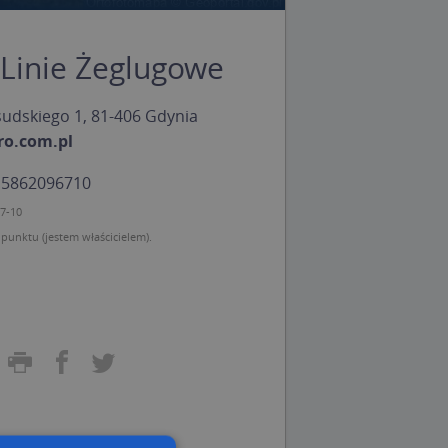
 Linie Żeglugowe
łsudskiego 1, 81-406 Gdynia
ro.com.pl
: 5862096710
07-10
unktu (jestem właścicielem).