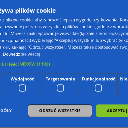
żywa plików cookie
go
a z plików cookie, aby zapewnić lepszą wygodę użytkowania. Korzy
a używanie przez nas wszystkich plików cookie zgodnie z warun
ookie. Możesz zaakceptować je wszystkie (łącznie z tymi służącymi
unkcjonalności) wybierając "Akceptuj wszystkie" lub wybrać tylk
trony klikając "Odrzuć wszystkie". Możesz także dostosować swoj
".
Dowiedz się więcej
ie Danych Osobowych Administratorem (RODO), administratorem danych jest AutoMapa 
KICH PARTNERÓW
(1192) →
Wydajność
Targetowanie
Funkcjonalność
Nie
wyszukiwarce firm i na mapach (art. 6 ust. 1 lit. f RODO)
znesowym operatora (art. 6 ust. 1 lit. f RODO)
ON, z firmowych stron www oraz od podmiotów zewnętrznych.
omapa.pl/odo_przetwarzanie/
EGÓŁY
ODRZUĆ WSZYSTKIE
AKCEPTUJ