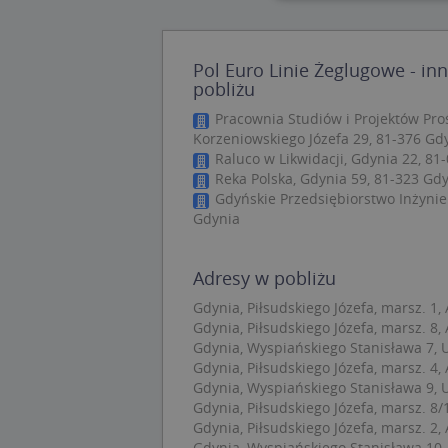
Nie
Pol Euro Linie Żeglugowe - in
Niezbędne pliki cook
pobliżu
zarządzanie kontem. 
Pracownia Studiów i Projektów Pr
Nazwa
Korzeniowskiego Józefa 29, 81-376 Gd
Raluco w Likwidacji, Gdynia 22, 81
APPSESSID
Reka Polska, Gdynia 59, 81-323 Gd
CookieScriptConse
Gdyńskie Przedsiębiorstwo Inżynier
Gdynia
U
Adresy w pobliżu
kloc
Gdynia, Piłsudskiego Józefa, marsz. 1, 
Gdynia, Piłsudskiego Józefa, marsz. 8, 
Gdynia, Wyspiańskiego Stanisława 7, U
Nazwa
Gdynia, Piłsudskiego Józefa, marsz. 4, 
Nazwa
CrossDomainCooki
Gdynia, Wyspiańskiego Stanisława 9, U
Pro
Nazwa
Do
Gdynia, Piłsudskiego Józefa, marsz. 8/1
_ga_DEEKR6C5LV
Gdynia, Piłsudskiego Józefa, marsz. 2, 
MUID
Mic
Gdynia, Wyspiańskiego Stanisława 10, 
Cor