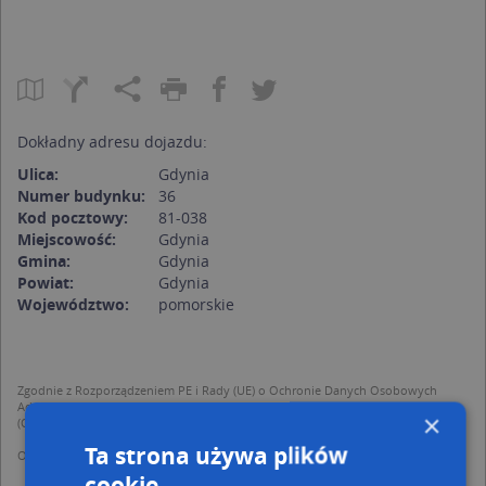
Dokładny adresu dojazdu:
Ulica:
Gdynia
Numer budynku:
36
Kod pocztowy:
81-038
Miejscowość:
Gdynia
Gmina:
Gdynia
Powiat:
Gdynia
Województwo:
pomorskie
Zgodnie z Rozporządzeniem PE i Rady (UE) o Ochronie Danych Osobowych
Administratorem (RODO), administratorem danych jest AutoMapa sp. z o.o.
×
(Operator) z siedzibą w Warszawie przy ulicy Domaniewskiej 37.
Ta strona używa plików
Operator przetwarza dane osobowe w celu:
dodania ich do bazy Targeo oraz publikacji w wyszukiwarce firm i na
cookie