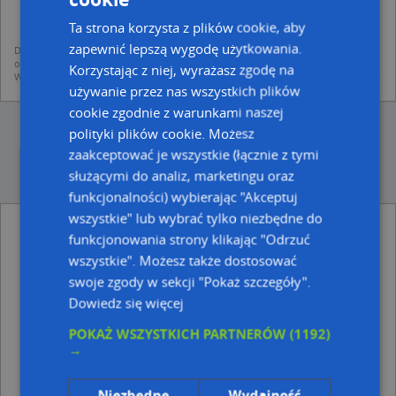
mapach (art. 6 ust. 1 lit. f RODO)
udostępniania danych o firmach partnerom biznesowym operatora (art.
Ta strona korzysta z plików cookie, aby
6 ust. 1 lit. f RODO)
zapewnić lepszą wygodę użytkowania.
Dane pochodzą z publicznych baz CEIDG, GUS, REGON, z firmowych stron www
oraz od podmiotów zewnętrznych.
Korzystając z niej, wyrażasz zgodę na
Więcej informacji dot. RODO:
http://regulamin.automapa.pl/odo_przetwarzanie/
używanie przez nas wszystkich plików
cookie zgodnie z warunkami naszej
polityki plików cookie. Możesz
zaakceptować je wszystkie (łącznie z tymi
służącymi do analiz, marketingu oraz
funkcjonalności) wybierając "Akceptuj
wszystkie" lub wybrać tylko niezbędne do
Pol Oil - inne Przemysł, Firmy w pobliżu
funkcjonowania strony klikając "Odrzuć
Stowarzyszenie Gdynia SOS, Pola Wincentego 11, 81-
wszystkie". Możesz także dostosować
433 Gdynia
swoje zgody w sekcji "Pokaż szczegóły".
Tomi, Gdynia 12, 81-173 Gdynia
Dowiedz się więcej
Regal, Gdynia 4, 81-335 Gdynia
Online, Gdynia N/N, 81-528 Gdynia
POKAŻ WSZYSTKICH PARTNERÓW
(1192)
→
Adresy w pobliżu
Gdynia, Prusa Bolesława 6, Ulica (81-431)
(→ 60 m)
Niezbędne
Wydajność