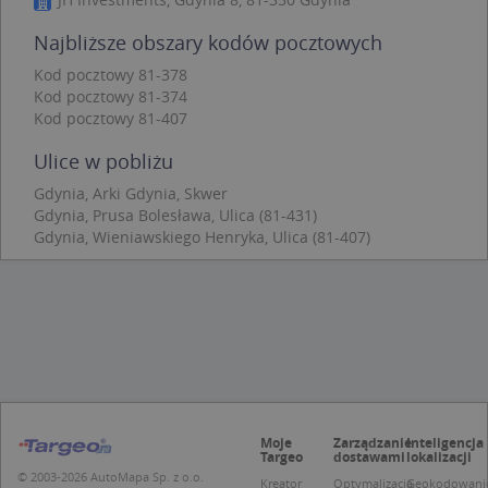
Niezbędne
Wydajność
Targetowanie
Najbliższe obszary kodów pocztowych
Funkcjonalność
Niesklasyfikowane
Kod pocztowy 81-378
Niezbędne pliki cookie umożliwiają korzystanie z
Kod pocztowy 81-374
podstawowych funkcji strony internetowej, takich
jak logowanie użytkownika i zarządzanie kontem.
Kod pocztowy 81-407
Bez niezbędnych plików cookie nie można
prawidłowo korzystać ze strony internetowej.
Ulice w pobliżu
Provider
/
Okres
Nazwa
Opi
Gdynia, Arki Gdynia, Skwer
Domena
przechowywania
Gdynia, Prusa Bolesława, Ulica (81-431)
APPSESSID
.targeo.pl
Sesja
Gdynia, Wieniawskiego Henryka, Ulica (81-407)
CookieScriptConsent
1 rok 1 miesiąc
Ten
CookieScript
jes
.targeo.pl
prz
Coo
Scr
zap
pre
dot
zg
uży
pli
to 
Moje
Zarządzanie
Inteligencja
aby
Targeo
dostawami
lokalizacji
coo
Scr
© 2003-2026 AutoMapa Sp. z o.o.
Kreator
Optymalizacja
Geokodowani