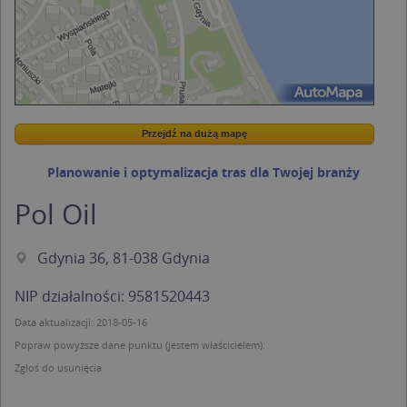
Przejdź na dużą mapę
Wstaw tę mapkę na swoją stronę
Przejdź na dużą mapę
Kreatorze map Targeo
Planowanie i optymalizacja tras dla Twojej branży
Pol Oil
Gdynia 36, 81-038 Gdynia
NIP działalności: 9581520443
Data aktualizacji: 2018-05-16
Popraw powyższe dane punktu (jestem właścicielem).
Zgłoś do usunięcia