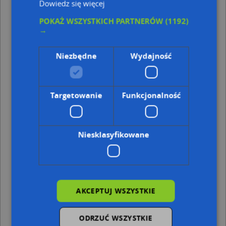
Dowiedz się więcej
Punkty w pobliżu
POKAŻ WSZYSTKICH PARTNERÓW
(1192)
→
Piech Dorota Handel Odzieżą, al. Armii Krajowej NN,
22-100 Chełm
Handel Art.Przemysłowymi Dariusz Dziewulski, ul. ks.
Niezbędne
Wydajność
Jerzego Popiełuszki 13, 22-100 Chełm
Parking Płatny-strzeżony, Wieniawskiego Henryka 1,
22-100 Chełm
Travelplanet, ul. Lwowska 13s, 22-100 Chełm
Targetowanie
Funkcjonalność
Adresy w pobliżu
Chełm, Poległych 8, Ulica (22-100)
(→ 14 m)
Niesklasyfikowane
Chełm, Poległych 6, Ulica (22-100)
(→ 15 m)
Chełm, Poległych 10, Ulica (22-100)
(→ 19 m)
Chełm, Poległych 3, Ulica (22-100)
(→ 24 m)
Chełm, Poległych 12, Ulica (22-100)
(→ 30 m)
Chełm, Armii Krajowej 6, Aleja (22-100)
(→ 73 m)
Chełm, Armii Krajowej 14, Aleja (22-100)
(→ 104 m)
AKCEPTUJ WSZYSTKIE
Chełm, Armii Krajowej 4, Aleja (22-100)
(→ 107 m)
Chełm, Lwowska 35, Ulica (22-100)
(→ 172 m)
ODRZUĆ WSZYSTKIE
Chełm, Lwowska 51, Ulica (22-100)
(→ 258 m)