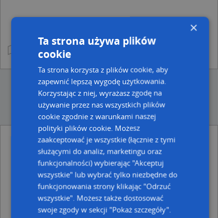
×
Ta strona używa plików
cookie
Ta strona korzysta z plików cookie, aby
zapewnić lepszą wygodę użytkowania.
Korzystając z niej, wyrażasz zgodę na
używanie przez nas wszystkich plików
cookie zgodnie z warunkami naszej
polityki plików cookie. Możesz
zaakceptować je wszystkie (łącznie z tymi
Ulice w pobliżu
służącymi do analiz, marketingu oraz
funkcjonalności) wybierając "Akceptuj
Chełm, Poległych, Ulica (22-100)
Chełm, Targowa, Ulica (22-100)
wszystkie" lub wybrać tylko niezbędne do
Chełm, Kupiecki, Plac (22-100)
funkcjonowania strony klikając "Odrzuć
wszystkie". Możesz także dostosować
Najbliższe obszary kodów pocztowych
swoje zgody w sekcji "Pokaż szczegóły".
Kod pocztowy 22-100