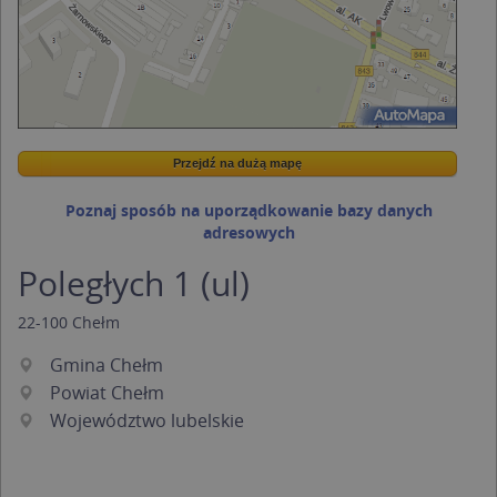
Przejdź na dużą mapę
Wstaw tę mapkę na swoją stronę
Przejdź na dużą mapę
Kreatorze map Targeo
Poznaj sposób na uporządkowanie bazy danych
adresowych
Poległych 1 (ul)
22-100
Chełm
Gmina Chełm
Powiat Chełm
Województwo lubelskie