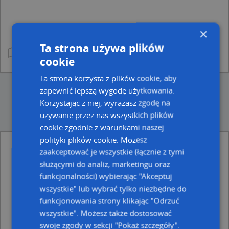
×
Ta strona używa plików
cookie
Ta strona korzysta z plików cookie, aby
zapewnić lepszą wygodę użytkowania.
Korzystając z niej, wyrażasz zgodę na
używanie przez nas wszystkich plików
cookie zgodnie z warunkami naszej
polityki plików cookie. Możesz
zaakceptować je wszystkie (łącznie z tymi
Ulice w pobliżu
służącymi do analiz, marketingu oraz
Chełm, Poległych, Ulica (22-100)
funkcjonalności) wybierając "Akceptuj
Chełm, Targowa, Ulica (22-100)
wszystkie" lub wybrać tylko niezbędne do
Chełm, Popiełuszki Jerzego, bł. ks., Ulica (22-100)
funkcjonowania strony klikając "Odrzuć
Najbliższe obszary kodów pocztowych
wszystkie". Możesz także dostosować
swoje zgody w sekcji "Pokaż szczegóły".
Kod pocztowy 22-100