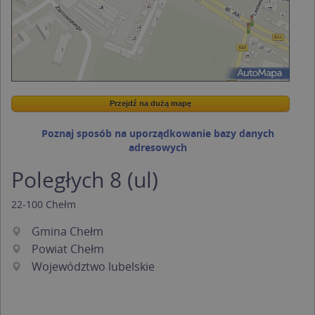
Przejdź na dużą mapę
Wstaw tę mapkę na swoją stronę
Przejdź na dużą mapę
Kreatorze map Targeo
Poznaj sposób na uporządkowanie bazy danych
adresowych
Poległych 8 (ul)
22-100
Chełm
Gmina Chełm
Powiat Chełm
Województwo lubelskie