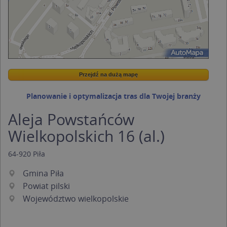
Przejdź na dużą mapę
Wstaw tę mapkę na swoją stronę
Przejdź na dużą mapę
Kreatorze map Targeo
Planowanie i optymalizacja tras dla Twojej branży
Aleja Powstańców
Wielkopolskich 16 (al.)
64-920
Piła
Gmina Piła
Powiat pilski
Województwo wielkopolskie