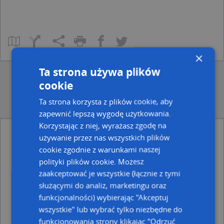
×
Ta strona używa plików
cookie
Ta strona korzysta z plików cookie, aby
zapewnić lepszą wygodę użytkowania.
Korzystając z niej, wyrażasz zgodę na
używanie przez nas wszystkich plików
Ulice w pobliżu
cookie zgodnie z warunkami naszej
Piła, Solidarności, Rondo (64-920)
polityki plików cookie. Możesz
Piła, Powstańców Warszawy, Plac (64-920)
zaakceptować je wszystkie (łącznie z tymi
Piła, Witosa Wincentego, Ulica (64-920)
służącymi do analiz, marketingu oraz
funkcjonalności) wybierając "Akceptuj
Najbliższe obszary kodów pocztowych
wszystkie" lub wybrać tylko niezbędne do
Kod pocztowy 64-930
funkcjonowania strony klikając "Odrzuć
Kod pocztowy 64-920