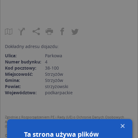
Dokładny adresu dojazdu:
Ulica:
Parkowa
Numer budynku:
4
Kod pocztowy:
38-100
Miejscowość:
Strzyżów
Gmina:
Strzyżów
Powiat:
strzyżowski
Województwo:
podkarpackie
Zgodnie z Rozporządzeniem PE i Rady (UE) o Ochronie Danych Osobowych
Administratorem (RODO), administratorem danych jest AutoMapa sp. z o.o.
×
(Operator) z siedzibą w Warszawie przy ulicy Domaniewskiej 37.
Ta strona używa plików
Operator przetwarza dane osobowe w celu: