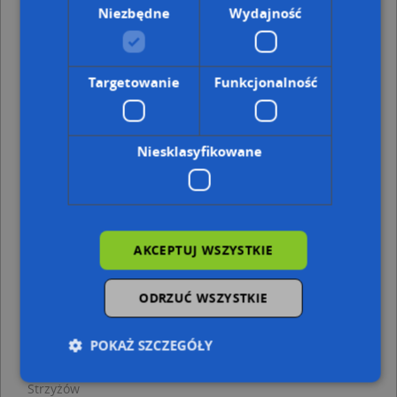
Tomasz Góra Mariusz Ziobro, Polna 1, 38-100 Strzyżów
Niezbędne
Wydajność
Adresy w pobliżu
Strzyżów, Parkowa 10, Ulica (38-100)
(→ 28 m)
Strzyżów, Parkowa 7, Ulica (38-100)
(→ 34 m)
Targetowanie
Funkcjonalność
Strzyżów, Parkowa 8A, Ulica (38-100)
(→ 49 m)
Strzyżów, Parkowa 5, Ulica (38-100)
(→ 50 m)
Strzyżów, Parkowa 12, Ulica (38-100)
(→ 63 m)
Strzyżów, Parkowa 8, Ulica (38-100)
(→ 65 m)
Niesklasyfikowane
Strzyżów, Przecławczyka 11, Ulica (38-100)
(→ 65 m)
Strzyżów, Zawale 14, Ulica (38-100)
(→ 79 m)
Strzyżów, Słowackiego Juliusza 31, Ulica (38-100)
(→ 87 m)
Strzyżów, Zawale 8, Ulica (38-100)
(→ 102 m)
AKCEPTUJ WSZYSTKIE
Prywatny Gabinet Lekarski - inne punkty w
pobliżu
ODRZUĆ WSZYSTKIE
Kapliczka, Figura Świętych, Krzyż, Słowackiego Juliusza
34, 38-100 Strzyżów
POKAŻ SZCZEGÓŁY
Bank BPS, Rynek 4, 38-100 Strzyżów
Sklep Odzież Damska, ul. Przecławczyka 11, 38-100
Strzyżów