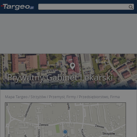
Prywatny Gabinet Lekarski
Mapa Targeo
Strzyżów
Przemysł, Firmy
Przedsiębiorstwo, Firma