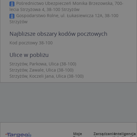
Pośrednictwo Ubezpieczeń Monika Brzezowska, 700-
Niezbędne
Wydajność
Targetowanie
lecia Strzyżowa 4, 38-100 Strzyżów
Gospodarstwo Rolne, ul. Łukasiewicza 12A, 38-100
Funkcjonalność
Niesklasyfikowane
Strzyżów
Niezbędne pliki cookie umożliwiają korzystanie z
podstawowych funkcji strony internetowej, takich
Najbliższe obszary kodów pocztowych
jak logowanie użytkownika i zarządzanie kontem.
Bez niezbędnych plików cookie nie można
Kod pocztowy 38-100
prawidłowo korzystać ze strony internetowej.
Ulice w pobliżu
Provider
/
Okres
Nazwa
Opi
Domena
przechowywania
Strzyżów, Parkowa, Ulica (38-100)
Strzyżów, Zawale, Ulica (38-100)
APPSESSID
.targeo.pl
Sesja
Strzyżów, Koczeli Jana, Ulica (38-100)
CookieScriptConsent
1 rok 1 miesiąc
Ten
CookieScript
jes
.targeo.pl
prz
Coo
Scr
zap
pre
dot
zg
uży
pli
to 
aby
Moje
Zarządzanie
Inteligencja
coo