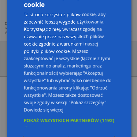
dodania ich do bazy Targeo oraz publikacji w wyszukiwarce firm i na
cookie
mapach (art. 6 ust. 1 lit. f RODO)
udostępniania danych o firmach partnerom biznesowym operatora (art.
Ta strona korzysta z plików cookie, aby
6 ust. 1 lit. f RODO)
zapewnić lepszą wygodę użytkowania.
Dane pochodzą z publicznych baz CEIDG, GUS, REGON, z firmowych stron www
oraz od podmiotów zewnętrznych.
Korzystając z niej, wyrażasz zgodę na
Więcej informacji dot. RODO:
http://regulamin.automapa.pl/odo_przetwarzanie/
używanie przez nas wszystkich plików
cookie zgodnie z warunkami naszej
polityki plików cookie. Możesz
zaakceptować je wszystkie (łącznie z tymi
służącymi do analiz, marketingu oraz
funkcjonalności) wybierając "Akceptuj
wszystkie" lub wybrać tylko niezbędne do
Prywatny Gabinet Lekarski - inne Przemysł,
funkcjonowania strony klikając "Odrzuć
Firmy w pobliżu
wszystkie". Możesz także dostosować
DPD, Południowa 5A, 38-100 Strzyżów
swoje zgody w sekcji "Pokaż szczegóły".
Andrzej Curyło - Działalność Gospodarcza, ul.
Dowiedz się więcej
Przecławczyka 15, 38-100 Strzyżów
Usługowy Zakład Murarski, ul. Słowackiego 5, 38-100
POKAŻ WSZYSTKICH PARTNERÓW
(1192)
Strzyżów
→
Gabinet Rehabilitacyjny Sanare Daniel Matłosz