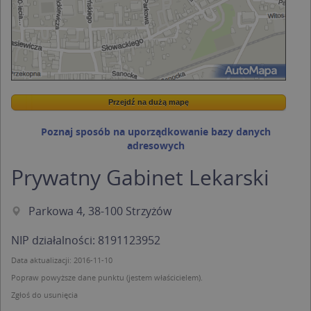
Przejdź na dużą mapę
Wstaw tę mapkę na swoją stronę
Przejdź na dużą mapę
Kreatorze map Targeo
Poznaj sposób na uporządkowanie bazy danych
adresowych
Prywatny Gabinet Lekarski
Parkowa 4, 38-100 Strzyżów
NIP działalności: 8191123952
Data aktualizacji: 2016-11-10
Popraw powyższe dane punktu (jestem właścicielem).
Zgłoś do usunięcia