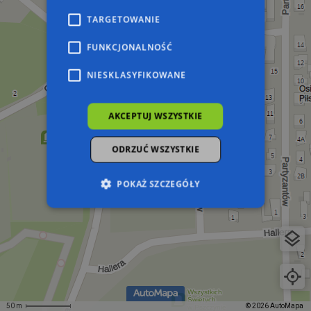
TARGETOWANIE
FUNKCJONALNOŚĆ
NIESKLASYFIKOWANE
AKCEPTUJ WSZYSTKIE
ODRZUĆ WSZYSTKIE
POKAŻ SZCZEGÓŁY
Niezbędne
Wydajność
Targetowanie
Funkcjonalność
Niesklasyfikowane
Niezbędne pliki cookie umożliwiają korzystanie z
podstawowych funkcji strony internetowej,
takich jak logowanie użytkownika i zarządzanie
50 m
© 2026 AutoMapa