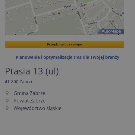
Przejdź na dużą mapę
Wstaw tę mapkę na swoją stronę
Przejdź na dużą mapę
Kreatorze map Targeo
Planowanie i optymalizacja tras dla Twojej branży
Ptasia 13 (ul)
41-800
Zabrze
Gmina Zabrze
Powiat Zabrze
Województwo śląskie