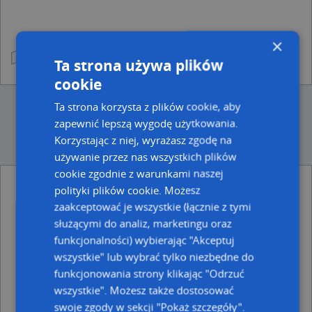
×
Ta strona używa plików
cookie
Ta strona korzysta z plików cookie, aby
zapewnić lepszą wygodę użytkowania.
Korzystając z niej, wyrażasz zgodę na
używanie przez nas wszystkich plików
cookie zgodnie z warunkami naszej
polityki plików cookie. Możesz
Ulice w pobliżu
zaakceptować je wszystkie (łącznie z tymi
Zabrze, Ptasia, Ulica (41-800)
służącymi do analiz, marketingu oraz
Zabrze, św. Józefa, Ulica (41-800)
funkcjonalności) wybierając "Akceptuj
Zabrze, Biniasa Pawła, Ulica (41-800)
wszystkie" lub wybrać tylko niezbędne do
funkcjonowania strony klikając "Odrzuć
Najbliższe obszary kodów pocztowych
wszystkie". Możesz także dostosować
Kod pocztowy 41-800
swoje zgody w sekcji "Pokaż szczegóły".