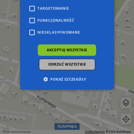
TARGETOWANIE
FUNKCJONALNOŚĆ
NIESKLASYFIKOWANE
AKCEPTUJ WSZYSTKIE
ODRZUĆ WSZYSTKIE
POKAŻ SZCZEGÓŁY
Niezbędne
Wydajność
Targetowanie
Funkcjonalność
Niesklasyfikowane
Niezbędne pliki cookie umożliwiają korzystanie z
podstawowych funkcji strony internetowej,
takich jak logowanie użytkownika i zarządzanie
50 m
Źródła danych
© 2026 AutoMapa