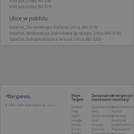
Kod pocztowy 80-330
Kod pocztowy 80-319
Niezbędne pliki cookie umożliwiają korzystanie z
podstawowych funkcji strony internetowej, takich
Ulice w pobliżu
jak logowanie użytkownika i zarządzanie kontem.
Bez niezbędnych plików cookie nie można
Gdańsk, Żeromskiego Stefana, Ulica (80-319)
prawidłowo korzystać ze strony internetowej.
Gdańsk, Witkiewicza Stanisława Ignacego, Ulica (80-319)
Provider
/
Okres
Gdańsk, Schopenhauera Artura, Ulica (80-320)
Nazwa
Opi
Domena
przechowywania
APPSESSID
.targeo.pl
Sesja
CookieScriptConsent
1 rok 1 miesiąc
Ten
CookieScript
jes
.targeo.pl
prz
Coo
Scr
zap
pre
dot
zg
Moje
Zarządzanie
Inteligencja
uży
Targeo
dostawami
lokalizacji
pli
© 2003-2026 AutoMapa Sp. z o.o.
to 
Kreator
Optymalizacja
Geokodowani
aby
map
trasy
Wybór
coo
Zgłoś
Optymalizacja
lokalizacji
Scr
uwagę
stref
Analityka
dzi
Dodaj
dostaw
przestrzenna
pop
punkt
Cyfrowe
Planowanie
Panel
potwierdzenie
zasobów