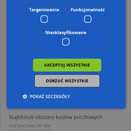
Gdańsk, Grottgera Artura 1D, Ulica (80-319)
(→ 29 m)
Gdańsk, Grottgera Artura 1B, Ulica (80-319)
(→ 36 m)
Targetowanie
Funkcjonalność
Gdańsk, Żeromskiego Stefana 5, Ulica (80-319)
(→ 38 m)
Gdańsk, Żeromskiego Stefana 6, Ulica (80-319)
(→ 40 m)
Gdańsk, Grottgera Artura 1A, Ulica (80-319)
(→ 44 m)
Niesklasyfikowane
Gdańsk, Grottgera Artura 1F, Ulica (80-319)
(→ 45 m)
Gdańsk, Żeromskiego Stefana 7, Ulica (80-319)
(→ 46 m)
Gdańsk, Grottgera Artura 37, Ulica (80-319)
(→ 50 m)
Gdańsk, Grottgera Artura 42, Ulica (80-319)
(→ 69 m)
Gdańsk, Witkiewicza Stanisława Ignacego 4, Ulica (80-319)
(→ 119 m)
AKCEPTUJ WSZYSTKIE
Rafał Jasiński - inne punkty w pobliżu
ODRZUĆ WSZYSTKIE
GLS, Ul. Opata Rybinskiego 5, 80-320 Gdansk
DPD, Polanki 31, 80-308 Gdańsk
POKAŻ SZCZEGÓŁY
Firma Handlowo Usługowa, ul. Opata Jacka
Rybińskiego 24, 80-320 Gdańsk
Najbliższe obszary kodów pocztowych
Niezbędne
Wydajność
Targetowanie
Kod pocztowy 80-306
Funkcjonalność
Niesklasyfikowane