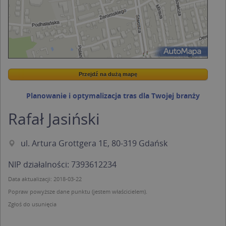
Przejdź na dużą mapę
Wstaw tę mapkę na swoją stronę
Przejdź na dużą mapę
Kreatorze map Targeo
Planowanie i optymalizacja tras dla Twojej branży
Rafał Jasiński
ul. Artura Grottgera 1E, 80-319 Gdańsk
NIP działalności: 7393612234
Data aktualizacji: 2018-03-22
Popraw powyższe dane punktu (jestem właścicielem).
Zgłoś do usunięcia