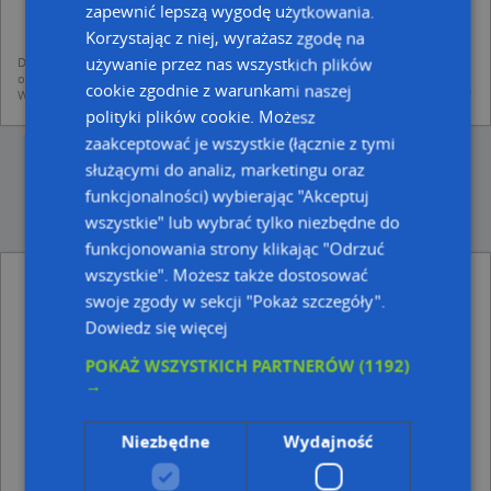
mapach (art. 6 ust. 1 lit. f RODO)
zapewnić lepszą wygodę użytkowania.
udostępniania danych o firmach partnerom biznesowym operatora (art.
6 ust. 1 lit. f RODO)
Korzystając z niej, wyrażasz zgodę na
używanie przez nas wszystkich plików
Dane pochodzą z publicznych baz CEIDG, GUS, REGON, z firmowych stron www
oraz od podmiotów zewnętrznych.
cookie zgodnie z warunkami naszej
Więcej informacji dot. RODO:
http://regulamin.automapa.pl/odo_przetwarzanie/
polityki plików cookie. Możesz
zaakceptować je wszystkie (łącznie z tymi
służącymi do analiz, marketingu oraz
funkcjonalności) wybierając "Akceptuj
wszystkie" lub wybrać tylko niezbędne do
funkcjonowania strony klikając "Odrzuć
wszystkie". Możesz także dostosować
Rafał Jasiński - inne Przemysł, Firmy w pobliżu
swoje zgody w sekcji "Pokaż szczegóły".
Gotkowicz Kosmus Kuczyński i Partnerzy Adwokaci, ul.
Dowiedz się więcej
Jarosza Henryka Derdowskiego 26, 80-310 Gdańsk
Agent Ubezpieczeniowy, ul. Stefana Miraua 7, 80-318
POKAŻ WSZYSTKICH PARTNERÓW
(1192)
Gdańsk
→
Barbara Pietrzyk, ul. Wojciecha Drzymały 9, 80-318
Gdańsk
Niezbędne
Wydajność
Adresy w pobliżu