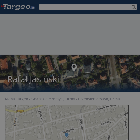
Rafał Jasiński
Mapa Targeo
Gdańsk
Przemysł, Firmy
Przedsiębiorstwo, Firma