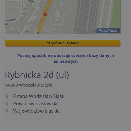
Przejdź na dużą mapę
Wstaw tę mapkę na swoją stronę
Przejdź na dużą mapę
Kreatorze map Targeo
Poznaj sposób na uporządkowanie bazy danych
adresowych
Rybnicka 2d (ul)
44-300
Wodzisław Śląski
Gmina Wodzisław Śląski
Powiat wodzisławski
Województwo śląskie