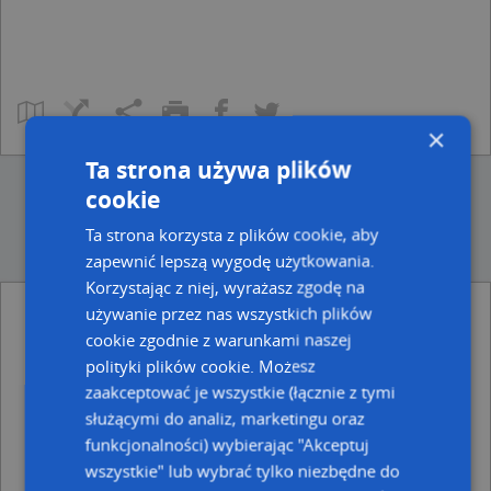
×
Ta strona używa plików
cookie
Ta strona korzysta z plików cookie, aby
zapewnić lepszą wygodę użytkowania.
Korzystając z niej, wyrażasz zgodę na
używanie przez nas wszystkich plików
Ulice w pobliżu
cookie zgodnie z warunkami naszej
polityki plików cookie. Możesz
Wodzisław Śląski, Karvina, Rondo
zaakceptować je wszystkie (łącznie z tymi
Wodzisław Śląski, Prusa Bolesława, Ulica (44-300)
Wodzisław Śląski, Jana Pawła II, Ulica (44-300)
służącymi do analiz, marketingu oraz
funkcjonalności) wybierając "Akceptuj
Najbliższe obszary kodów pocztowych
wszystkie" lub wybrać tylko niezbędne do
Kod pocztowy 44-300