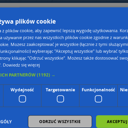
Sklep
Obuwniczy - Sklep
Ryłko - Sklep
Ryłko - 
żywa plików cookie
Śląskim
a z plików cookie, aby zapewnić lepszą wygodę użytkowania. Korzy
a używanie przez nas wszystkich plików cookie zgodnie z warun
Obuwniczy - Sklep
ookie. Możesz zaakceptować je wszystkie (łącznie z tymi służącymi
Gmina Wodzi
unkcjonalności) wybierając "Akceptuj wszystkie" lub wybrać tylk
Powiat wodz
trony klikając "Odrzuć wszystkie". Możesz także dostosować swoj
Województwo
".
Dowiedz się więcej
KICH PARTNERÓW
(1192) →
Wydajność
Targetowanie
Funkcjonalność
Nie
a dużą mapę
a dużą mapę
EGÓŁY
ODRZUĆ WSZYSTKIE
AKCEPTUJ
owanie bazy danych adresowych
Kreatorze map Targeo