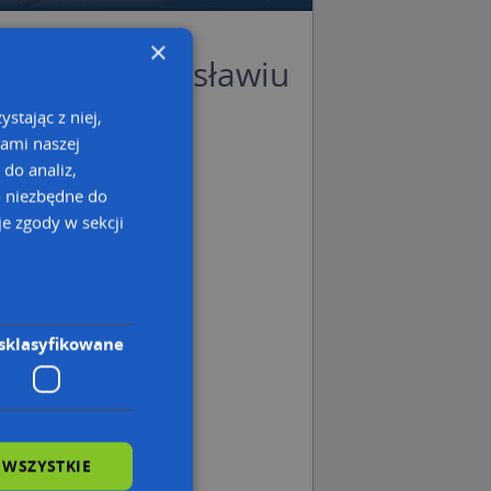
×
Sklep w Wodzisławiu
stając z niej,
kami naszej
na mapie Targeo
 do analiz,
sław Śląski
o niezbędne do
isławski
e zgody w sekcji
 śląskie
sklasyfikowane
 WSZYSTKIE