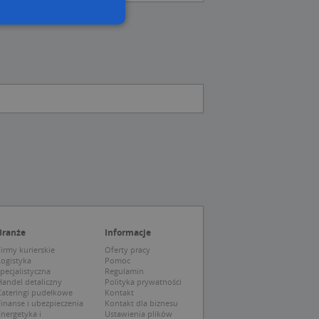
wane
owanie użytkownika i
j.
 Cookie-Script.com
ch zgody
eczne, aby baner
ie.
Branże
Informacje
irmy kurierskie
Oferty pracy
Logistyka
Pomoc
pecjalistyczna
Regulamin
wywania
Opis
andel detaliczny
Polityka prywatności
Cateringi pudełkowe
Kontakt
siąc
inanse i ubezpieczenia
Kontakt dla biznesu
nergetyka i
Ustawienia plików