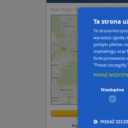
Mapa Targeo
Wodzisław Śląski
Handel, Usługi
Ta strona u
Ta strona korzyst
wyrażasz zgodę n
polityki plików c
marketingu oraz f
funkcjonowania s
"Pokaż szczegóły
POKAŻ WSZYST
Niezbędne
Przejdź n
Przejdź n
POKAŻ SZCZ
Poznaj sposób na uporządk
Wstaw tę mapkę na swoją stronę