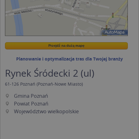
Przejdź na dużą mapę
Wstaw tę mapkę na swoją stronę
Przejdź na dużą mapę
Kreatorze map Targeo
Planowanie i optymalizacja tras dla Twojej branży
Rynek Śródecki 2 (ul)
61-126
Poznań
(Poznań-Nowe Miasto)
Gmina Poznań
Powiat Poznań
Województwo wielkopolskie