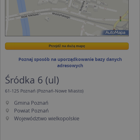
Przejdź na dużą mapę
Wstaw tę mapkę na swoją stronę
Przejdź na dużą mapę
Kreatorze map Targeo
Poznaj sposób na uporządkowanie bazy danych
adresowych
Śródka 6 (ul)
61-125
Poznań
(Poznań-Nowe Miasto)
Gmina Poznań
Powiat Poznań
Województwo wielkopolskie