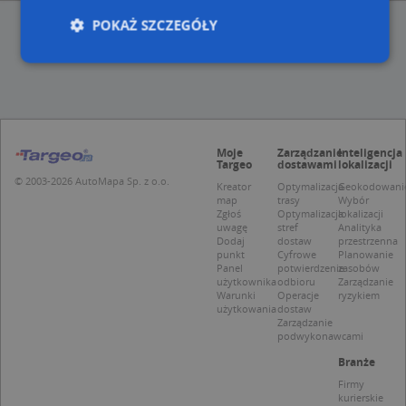
POKAŻ SZCZEGÓŁY
Niezbędne
Wydajność
Targetowanie
Funkcjonalność
Niesklasyfikowane
Moje
Zarządzanie
Inteligencja
Niezbędne pliki cookie umożliwiają korzystanie z
Targeo
dostawami
lokalizacji
podstawowych funkcji strony internetowej, takich
© 2003-2026 AutoMapa Sp. z o.o.
Kreator
Optymalizacja
Geokodowani
jak logowanie użytkownika i zarządzanie kontem.
map
trasy
Wybór
Bez niezbędnych plików cookie nie można
Zgłoś
Optymalizacja
lokalizacji
prawidłowo korzystać ze strony internetowej.
uwagę
stref
Analityka
Dodaj
dostaw
przestrzenna
Provider
/
Okres
Nazwa
Opi
punkt
Cyfrowe
Planowanie
Domena
przechowywania
Panel
potwierdzenie
zasobów
użytkownika
odbioru
Zarządzanie
APPSESSID
.targeo.pl
Sesja
Warunki
Operacje
ryzykiem
użytkowania
dostaw
CookieScriptConsent
1 rok 1 miesiąc
Ten
CookieScript
Zarządzanie
jes
.targeo.pl
podwykonawcami
prz
Coo
Branże
Scr
zap
Firmy
pre
kurierskie
dot