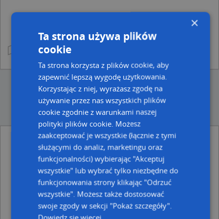
×
Ta strona używa plików
cookie
Ta strona korzysta z plików cookie, aby
zapewnić lepszą wygodę użytkowania.
Korzystając z niej, wyrażasz zgodę na
używanie przez nas wszystkich plików
cookie zgodnie z warunkami naszej
polityki plików cookie. Możesz
zaakceptować je wszystkie (łącznie z tymi
służącymi do analiz, marketingu oraz
Ulice w pobliżu
funkcjonalności) wybierając "Akceptuj
Poznań, Śródka, Ulica (61-125)
wszystkie" lub wybrać tylko niezbędne do
Poznań, Filipińska, Ulica (61-123)
funkcjonowania strony klikając "Odrzuć
Poznań, św. Jacka, Ulica (61-124)
wszystkie". Możesz także dostosować
Najbliższe obszary kodów pocztowych
swoje zgody w sekcji "Pokaż szczegóły".
Dowiedz się więcej
Kod pocztowy 61-127