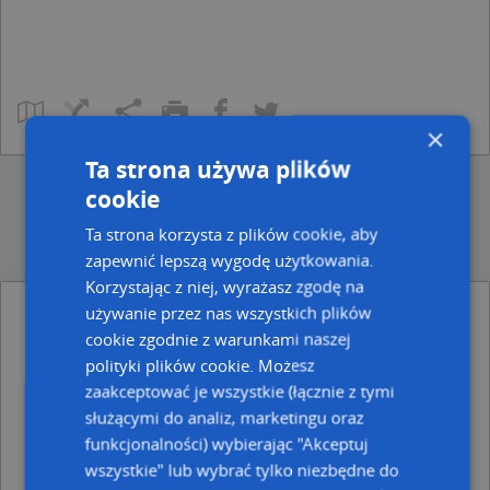
×
Ta strona używa plików
cookie
Ta strona korzysta z plików cookie, aby
zapewnić lepszą wygodę użytkowania.
Korzystając z niej, wyrażasz zgodę na
używanie przez nas wszystkich plików
Ulice w pobliżu
cookie zgodnie z warunkami naszej
polityki plików cookie. Możesz
Radlin, Ściegiennego Piotra, ks., Ulica (44-310)
zaakceptować je wszystkie (łącznie z tymi
Radlin, Damrota Konstantego, Ulica (44-310)
Radlin, Kwiatowa, Ulica (44-310)
służącymi do analiz, marketingu oraz
funkcjonalności) wybierając "Akceptuj
Najbliższe obszary kodów pocztowych
wszystkie" lub wybrać tylko niezbędne do
Kod pocztowy 44-310