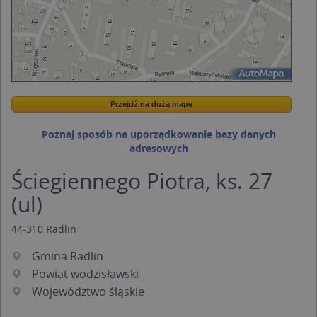
Przejdź na dużą mapę
Wstaw tę mapkę na swoją stronę
Przejdź na dużą mapę
Kreatorze map Targeo
Poznaj sposób na uporządkowanie bazy danych
adresowych
Ściegiennego Piotra, ks. 27
(ul)
44-310
Radlin
Gmina Radlin
Powiat wodzisławski
Województwo śląskie