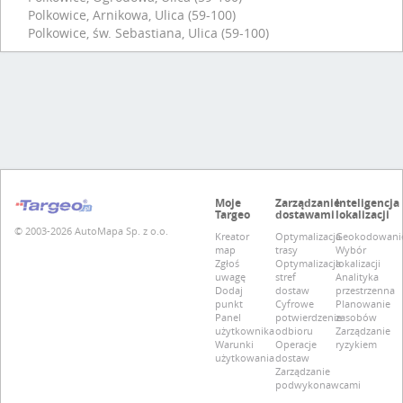
Polkowice, Arnikowa, Ulica (59-100)
Polkowice, św. Sebastiana, Ulica (59-100)
Moje
Zarządzanie
Inteligencja
Targeo
dostawami
lokalizacji
© 2003-2026 AutoMapa Sp. z o.o.
Kreator
Optymalizacja
Geokodowani
map
trasy
Wybór
Zgłoś
Optymalizacja
lokalizacji
uwagę
stref
Analityka
Dodaj
dostaw
przestrzenna
punkt
Cyfrowe
Planowanie
Panel
potwierdzenie
zasobów
użytkownika
odbioru
Zarządzanie
Warunki
Operacje
ryzykiem
użytkowania
dostaw
Zarządzanie
podwykonawcami