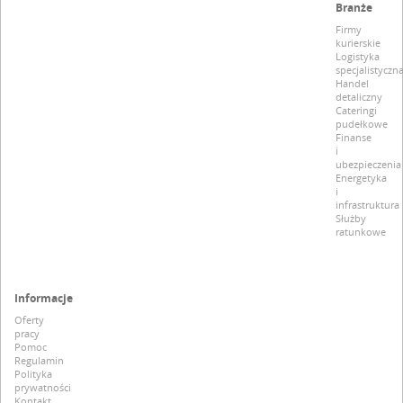
Branże
Firmy
kurierskie
Logistyka
specjalistyczn
Handel
detaliczny
Cateringi
pudełkowe
Finanse
i
ubezpieczenia
Energetyka
i
infrastruktura
Służby
ratunkowe
Informacje
Oferty
pracy
Pomoc
Regulamin
Polityka
prywatności
Kontakt