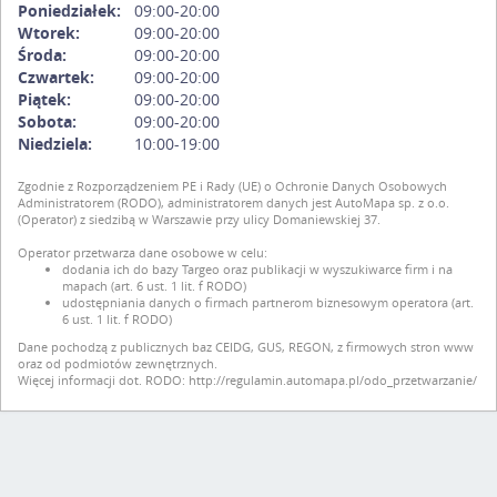
Poniedziałek:
09:00-20:00
Wtorek:
09:00-20:00
Środa:
09:00-20:00
Czwartek:
09:00-20:00
Piątek:
09:00-20:00
Sobota:
09:00-20:00
Niedziela:
10:00-19:00
Zgodnie z Rozporządzeniem PE i Rady (UE) o Ochronie Danych Osobowych
Administratorem (RODO), administratorem danych jest AutoMapa sp. z o.o.
(Operator) z siedzibą w Warszawie przy ulicy Domaniewskiej 37.
Operator przetwarza dane osobowe w celu:
dodania ich do bazy Targeo oraz publikacji w wyszukiwarce firm i na
mapach (art. 6 ust. 1 lit. f RODO)
udostępniania danych o firmach partnerom biznesowym operatora (art.
6 ust. 1 lit. f RODO)
Dane pochodzą z publicznych baz CEIDG, GUS, REGON, z firmowych stron www
oraz od podmiotów zewnętrznych.
Więcej informacji dot. RODO:
http://regulamin.automapa.pl/odo_przetwarzanie/