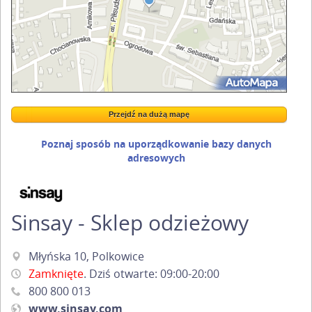
Przejdź na dużą mapę
Wstaw tę mapkę na swoją stronę
Przejdź na dużą mapę
Kreatorze map Targeo
Poznaj sposób na uporządkowanie bazy danych
adresowych
Sinsay - Sklep odzieżowy
Młyńska 10, Polkowice
Zamknięte
. Dziś otwarte: 09:00-20:00
800 800 013
www.sinsay.com