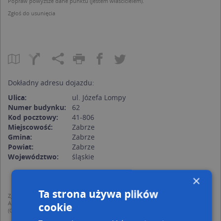
Popraw powyższe dane punktu (jestem właścicielem).
Zgłoś do usunięcia
Dokładny adresu dojazdu:
Ulica:
ul. Józefa Lompy
Numer budynku:
62
Kod pocztowy:
41-806
Miejscowość:
Zabrze
Gmina:
Zabrze
Powiat:
Zabrze
Województwo:
śląskie
×
Ta strona używa plików
Zgodnie z Rozporządzeniem PE i Rady (UE) o Ochronie Danych Osobowych
Administratorem (RODO), administratorem danych jest AutoMapa sp. z o.o.
cookie
(Operator) z siedzibą w Warszawie przy ulicy Domaniewskiej 37.