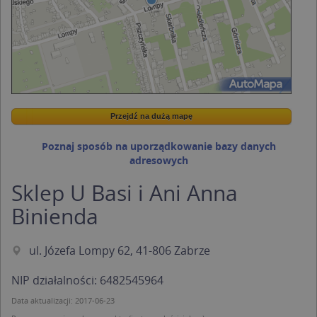
Przejdź na dużą mapę
Wstaw tę mapkę na swoją stronę
Przejdź na dużą mapę
Kreatorze map Targeo
Poznaj sposób na uporządkowanie bazy danych
adresowych
Sklep U Basi i Ani Anna
Binienda
ul. Józefa Lompy 62, 41-806 Zabrze
NIP działalności: 6482545964
Data aktualizacji: 2017-06-23