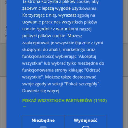
Ta strona korzysta z plików cookie, aby
Operator przetwarza dane osobowe w celu:
dodania ich do bazy Targeo oraz publikacji w wyszukiwarce firm i na
zapewnić lepszą wygodę użytkowania.
mapach (art. 6 ust. 1 lit. f RODO)
Korzystając z niej, wyrażasz zgodę na
udostępniania danych o firmach partnerom biznesowym operatora (art.
6 ust. 1 lit. f RODO)
używanie przez nas wszystkich plików
Dane pochodzą z publicznych baz CEIDG, GUS, REGON, z firmowych stron www
cookie zgodnie z warunkami naszej
oraz od podmiotów zewnętrznych.
polityki plików cookie. Możesz
Więcej informacji dot. RODO:
http://regulamin.automapa.pl/odo_przetwarzanie/
zaakceptować je wszystkie (łącznie z tymi
służącymi do analiz, marketingu oraz
funkcjonalności) wybierając "Akceptuj
wszystkie" lub wybrać tylko niezbędne do
funkcjonowania strony klikając "Odrzuć
wszystkie". Możesz także dostosować
swoje zgody w sekcji "Pokaż szczegóły".
Sklep U Basi i Ani Anna Binienda - inne
Handel, Usługi w pobliżu
Dowiedz się więcej
Górecka Regina, Obrońców Westerplatte 1A, 41-809
POKAŻ WSZYSTKICH PARTNERÓW
(1192)
Zabrze
→
Gryguc Tomasz i Jozef Sklep Spozywczy, ul. Wolności
431, 41-800 Zabrze
Niezbędne
Wydajność
Adresy w pobliżu