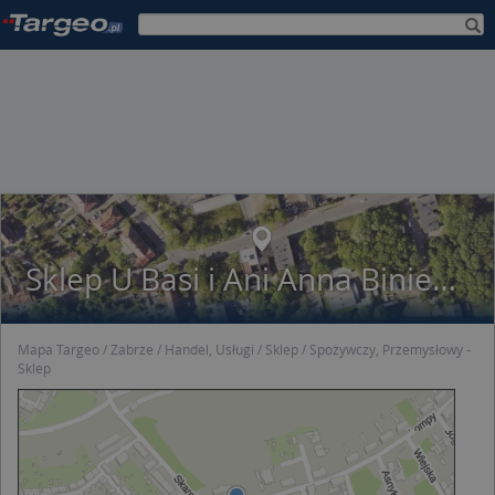
Sklep U Basi i Ani Anna Binienda
Mapa Targeo
Zabrze
Handel, Usługi
Sklep
Spożywczy, Przemysłowy -
Sklep