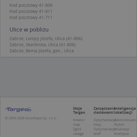
Funkcjonalność
Niesklasyfikowane
Kod pocztowy 41-806
Kod pocztowy 41-811
Niezbędne pliki cookie umożliwiają korzystanie z
Kod pocztowy 41-711
podstawowych funkcji strony internetowej, takich
jak logowanie użytkownika i zarządzanie kontem.
Ulice w pobliżu
Bez niezbędnych plików cookie nie można
prawidłowo korzystać ze strony internetowej.
Zabrze, Lompy Józefa, Ulica (41-806)
Provider
/
Okres
Zabrze, Skarbnika, Ulica (41-806)
Nazwa
Opi
Domena
przechowywania
Zabrze, Bema Józefa, gen., Ulica
APPSESSID
.targeo.pl
Sesja
CookieScriptConsent
1 rok 1 miesiąc
Ten
CookieScript
jes
.targeo.pl
prz
Coo
Scr
zap
pre
dot
zg
uży
Moje
Zarządzanie
Inteligencja
pli
Targeo
dostawami
lokalizacji
to 
aby
© 2003-2026 AutoMapa Sp. z o.o.
Kreator
Optymalizacja
Geokodowani
coo
map
trasy
Wybór
Scr
Zgłoś
Optymalizacja
lokalizacji
dzi
uwagę
stref
Analityka
pop