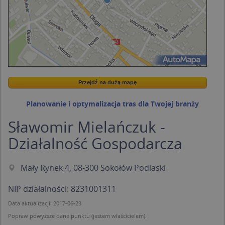
Przejdź na dużą mapę
Wstaw tę mapkę na swoją stronę
Przejdź na dużą mapę
Kreatorze map Targeo
Planowanie i optymalizacja tras dla Twojej branży
Sławomir Mielańczuk -
Działalność Gospodarcza
Mały Rynek 4, 08-300 Sokołów Podlaski
NIP działalności: 8231001311
Data aktualizacji: 2017-06-23
Popraw powyższe dane punktu (jestem właścicielem).