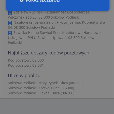
POKAŻ SZCZEGÓŁY
300 Sokołów Podlaski
nr 1348, Źródlana 1, 08-300 Sokołów Podlaski
Zdzisław Ruciński - Działalność Gospodarcza,
Wilczyńskiego 23, 08-300 Sokołów Podlaski
Niezbędne
Wydajność
Targetowanie
Nasiłowska Joanna Salon Fryzur Joanna, Kupientyńska
34, 08-300 Sokołów Podlaski
Funkcjonalność
Niesklasyfikowane
Sawicka Halina Sawhal Przedsiębiorstwo Handlowo-
Usługowe - P.H.U.Sawhal, Lipowa 4, 08-300 Sokołów
Niezbędne pliki cookie umożliwiają korzystanie z
podstawowych funkcji strony internetowej, takich
Podlaski
jak logowanie użytkownika i zarządzanie kontem.
Bez niezbędnych plików cookie nie można
Najbliższe obszary kodów pocztowych
prawidłowo korzystać ze strony internetowej.
Kod pocztowy 08-300
Provider
/
Okres
Nazwa
Opi
Kod pocztowy 08-301
Domena
przechowywania
APPSESSID
.targeo.pl
Sesja
Ulice w pobliżu
CookieScriptConsent
1 rok 1 miesiąc
Ten
CookieScript
Sokołów Podlaski, Mały Rynek, Ulica (08-300)
jes
.targeo.pl
Sokołów Podlaski, Krótka, Ulica (08-300)
prz
Coo
Sokołów Podlaski, Piękna, Ulica (08-300)
Scr
zap
pre
dot
zg
uży