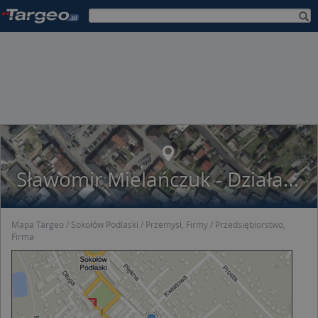
Sławomir Mielańczuk - Działalność Gospodarcza
Mapa Targeo
Sokołów Podlaski
Przemysł, Firmy
Przedsiębiorstwo,
Firma