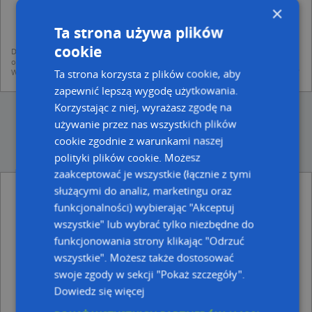
dodania ich do bazy Targeo oraz publikacji w wyszukiwarce firm i na
×
mapach (art. 6 ust. 1 lit. f RODO)
udostępniania danych o firmach partnerom biznesowym operatora (art.
Ta strona używa plików
6 ust. 1 lit. f RODO)
cookie
Dane pochodzą z publicznych baz CEIDG, GUS, REGON, z firmowych stron www
oraz od podmiotów zewnętrznych.
Ta strona korzysta z plików cookie, aby
Więcej informacji dot. RODO:
http://regulamin.automapa.pl/odo_przetwarzanie/
zapewnić lepszą wygodę użytkowania.
Korzystając z niej, wyrażasz zgodę na
używanie przez nas wszystkich plików
cookie zgodnie z warunkami naszej
polityki plików cookie. Możesz
zaakceptować je wszystkie (łącznie z tymi
służącymi do analiz, marketingu oraz
Sławomir Mielańczuk - Działalność
Gospodarcza - inne Przemysł, Firmy w pobliżu
funkcjonalności) wybierając "Akceptuj
wszystkie" lub wybrać tylko niezbędne do
Trafostacja, Szkolna 53, 08-300 Sokołów Podlaski
funkcjonowania strony klikając "Odrzuć
Piotr Zadrożny Przedsiębiorstwo Usługowo Handlowe
Moto Serwis Piotr Zadrożny Zdzisław Zadrożny, Piękna
wszystkie". Możesz także dostosować
37a, 08-300 Sokołów Podlaski
swoje zgody w sekcji "Pokaż szczegóły".
Contextovo Weronika Olędzka, Prosta 23, 08-300
Dowiedz się więcej
Sokołów Podlaski
Firma Handlowa w Sokołowie Podlaskim, Repkowska