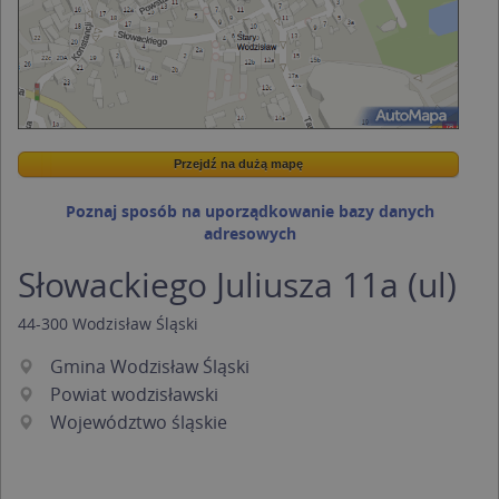
Przejdź na dużą mapę
Wstaw tę mapkę na swoją stronę
Przejdź na dużą mapę
Kreatorze map Targeo
Poznaj sposób na uporządkowanie bazy danych
adresowych
Słowackiego Juliusza 11a (ul)
44-300
Wodzisław Śląski
Gmina Wodzisław Śląski
Powiat wodzisławski
Województwo śląskie