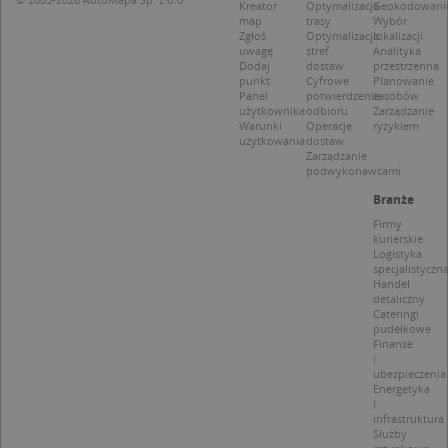
Kreator
Optymalizacja
Geokodowani
CookieScriptConsent
1 rok 1 miesiąc
Ten
map
trasy
Wybór
CookieScript
jes
.targeo.pl
Zgłoś
Optymalizacja
lokalizacji
prz
uwagę
stref
Analityka
Coo
Dodaj
dostaw
przestrzenna
Scr
punkt
Cyfrowe
Planowanie
zap
Panel
potwierdzenie
zasobów
pre
użytkownika
odbioru
Zarządzanie
dot
Warunki
Operacje
ryzykiem
zg
użytkowania
dostaw
uży
Zarządzanie
pli
podwykonawcami
to 
aby
Branże
coo
Scr
Firmy
dzi
kurierskie
pop
Logistyka
specjalistyczn
U
.targeo.pl
1 rok
Handel
detaliczny
kloc
.www.targeo.pl
1 rok
Cateringi
pudełkowe
Finanse
i
ubezpieczenia
Energetyka
Nazwa
Provider
/
Domena
i
infrastruktura
Provider
/
Okres
Służby
Nazwa
Opis
CrossDomainCookieScriptConsent_35
.crossdomain.cookie-
Domena
przechowywania