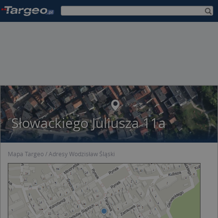
Słowackiego Juliusza 11a
Mapa Targeo
Adresy Wodzisław Śląski