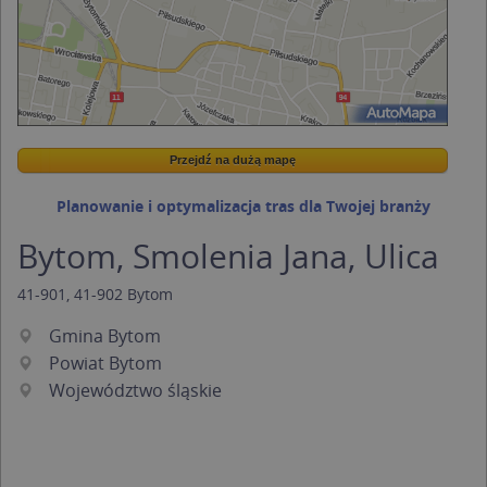
Przejdź na dużą mapę
Wstaw tę mapkę na swoją stronę
Przejdź na dużą mapę
Kreatorze map Targeo
Planowanie i optymalizacja tras dla Twojej branży
Bytom, Smolenia Jana, Ulica
41-901
,
41-902
Bytom
Gmina Bytom
Powiat Bytom
Województwo śląskie