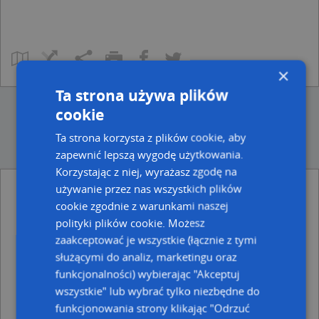
×
Ta strona używa plików
cookie
Ta strona korzysta z plików cookie, aby
zapewnić lepszą wygodę użytkowania.
Korzystając z niej, wyrażasz zgodę na
używanie przez nas wszystkich plików
Ulice w pobliżu
cookie zgodnie z warunkami naszej
polityki plików cookie. Możesz
Pszczyna, Sokoła, Ulica (43-200)
zaakceptować je wszystkie (łącznie z tymi
Pszczyna, Zwycięstwa i Wolności, Plac (43-200)
Pszczyna, Towarowa, Ulica (43-200)
służącymi do analiz, marketingu oraz
funkcjonalności) wybierając "Akceptuj
Najbliższe obszary kodów pocztowych
wszystkie" lub wybrać tylko niezbędne do
Kod pocztowy 43-201
funkcjonowania strony klikając "Odrzuć
Kod pocztowy 43-200