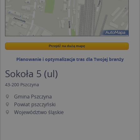
Przejdź na dużą mapę
Wstaw tę mapkę na swoją stronę
Przejdź na dużą mapę
Kreatorze map Targeo
Planowanie i optymalizacja tras dla Twojej branży
Sokoła 5 (ul)
43-200
Pszczyna
Gmina Pszczyna
Powiat pszczyński
Województwo śląskie