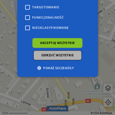
TARGETOWANIE
FUNKCJONALNOŚĆ
NIESKLASYFIKOWANE
AKCEPTUJ WSZYSTKIE
ODRZUĆ WSZYSTKIE
POKAŻ SZCZEGÓŁY
Niezbędne
Wydajność
Targetowanie
Funkcjonalność
Niesklasyfikowane
Niezbędne pliki cookie umożliwiają korzystanie z
podstawowych funkcji strony internetowej,
takich jak logowanie użytkownika i zarządzanie
50 m
© 2026 AutoMapa