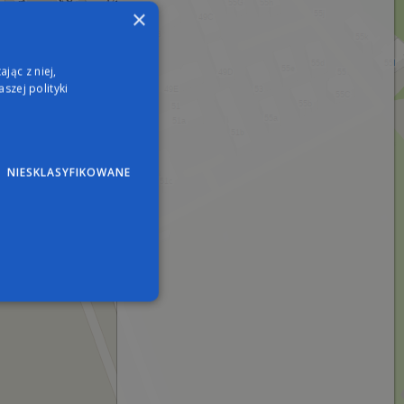
×
jąc z niej,
szej polityki
NIESKLASYFIKOWANE
wane
nie użytkownika i