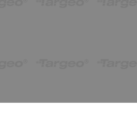
obiekty od 1 do 1 (z 1)
Ostatnio znalezione
wyczyść
ukryj
Racławicka 5