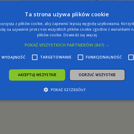
Ta strona używa plików cookie
korzysta z plików cookie, aby zapewnić lepszą wygodę użytkowania. Korzysta
dę na używanie przez nas wszystkich plików cookie zgodnie z warunkami na
plików cookie.
Dowiedz się więcej
POKAŻ WSZYSTKICH PARTNERÓW
(847) →
WYDAJNOŚĆ
TARGETOWANIE
FUNKCJONALNOŚĆ
AKCEPTUJ WSZYSTKIE
ODRZUĆ WSZYSTKIE
POKAŻ SZCZEGÓŁY
zbędne
Wydajność
Targetowanie
Funkcjonalność
Niesklasyfiko
żliwiają korzystanie z podstawowych funkcji strony internetowej, takich jak logowa
iezbędnych plików cookie nie można prawidłowo korzystać ze strony internetowej.