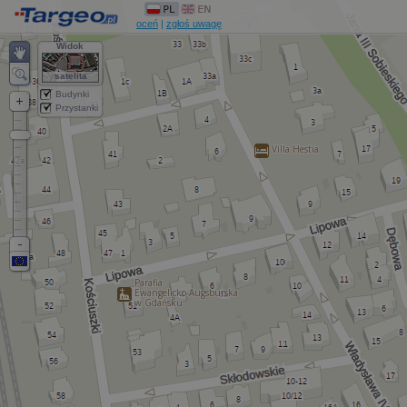
oceń
|
zgłoś uwagę
Widok
satelita
Budynki
Przystanki
Villa Hestia
Parafia
Ewangelicko-Augsburska
w Gdańsku