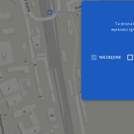
Sopot Wyścigi
Ta strona 
wyrażasz zgo
NIEZBĘDNE
Nie
Niezbędne pliki cookie umo
zarządzanie kontem. Bez n