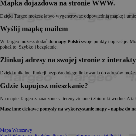
Mapka dojazdowa na stronie WWW.
_pk_id.1.c431
www.t
anj
Xandr 
.adnx
Dzięki Targeo możesz łatwo wygenerować odpowiednią mapkę i umieści
__gads
Googl
.targe
Wyślij mapkę mailem
_pk_ses.1.c431
www.t
OABLOCK
Pres
Srl
W Targeo możesz dodać do
mapy Polski
swoje punkty i opisać je. M
news.
pokaż to. Szybko i bezpłatnie.
_OACAP[2492]
news.
Zlinkuj adresy na swojej stronie z interak
IDE
Googl
.doubl
Dzięki unikalnej funkcji bezpośredniego linkowania do adresów może
Gdzie kupujesz mieszkanie?
CMPS
Casal
.casa
APC
.doubl
Na mapie Targeo zaznaczone są tereny zielone i zbiorniki wodne. A ta
OACAP
Reviv
Masz inne ciekawe pomysły na wykorzystanie mapy - napisz do na
and S
news.
Gdynp
Gemi
.hit.g
Mapa Warszawy
Korki Warszawa, Kraków, Poznań... - informacje z całej Polski