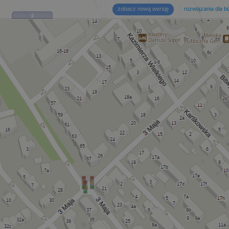
zobacz nową wersję
rozwiązania dla b
Kwatery
Miejska
Danusi Sopot
Publiczna Gen.