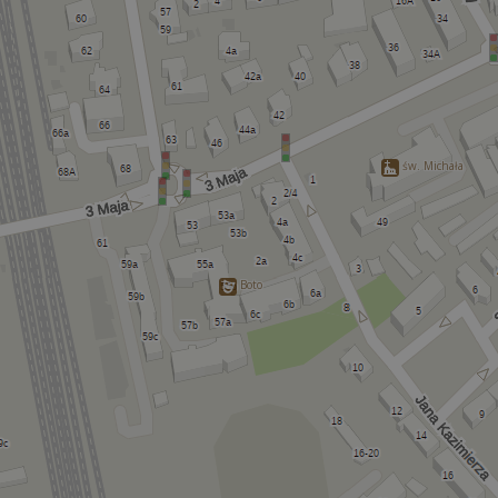
św. Michała
Boto