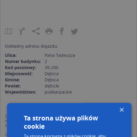
Dokładny adresu dojazdu:
Ulica:
Pana Tadeusza
Numer budynku:
2
Kod pocztowy:
39-200
Miejscowość:
Dębica
Gmina:
Dębica
Powiat:
dębicki
Województwo:
podkarpackie
×
Ta strona używa plików
Zgodnie z Rozporządzeniem PE i Rady (UE) o Ochronie Danych Osobowych
Administratorem (RODO), administratorem danych jest AutoMapa sp. z o.o.
cookie
(Operator) z siedzibą w Warszawie przy ulicy Domaniewskiej 37.
Operator przetwarza dane osobowe w celu:
Ta strona korzysta z plików cookie, aby