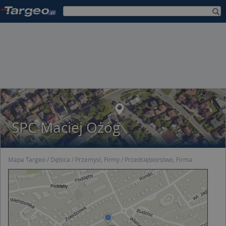
SPC Maciej Ożóg
Mapa Targeo
Dębica
Przemysł, Firmy
Przedsiębiorstwo, Firma