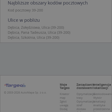
Funkcjonalność
Niesklasyfikowane
Najbliższe obszary kodów pocztowych
Kod pocztowy 39-200
Niezbędne pliki cookie umożliwiają korzystanie z
podstawowych funkcji strony internetowej, takich
jak logowanie użytkownika i zarządzanie kontem.
Ulice w pobliżu
Bez niezbędnych plików cookie nie można
prawidłowo korzystać ze strony internetowej.
Dębica, Żołędziowa, Ulica (39-200)
Dębica, Pana Tadeusza, Ulica (39-200)
Provider
/
Okres
Nazwa
Opi
Dębica, Szkotnia, Ulica (39-200)
Domena
przechowywania
APPSESSID
.targeo.pl
Sesja
CookieScriptConsent
1 rok 1 miesiąc
Ten
CookieScript
jes
.targeo.pl
prz
Coo
Scr
zap
pre
dot
zg
uży
Moje
Zarządzanie
Inteligencja
pli
Targeo
dostawami
lokalizacji
to 
© 2003-2026 AutoMapa Sp. z o.o.
aby
Kreator
Optymalizacja
Geokodowani
coo
map
trasy
Wybór
Scr
Zgłoś
Optymalizacja
lokalizacji
dzi
uwagę
stref
Analityka
pop
Dodaj
dostaw
przestrzenna