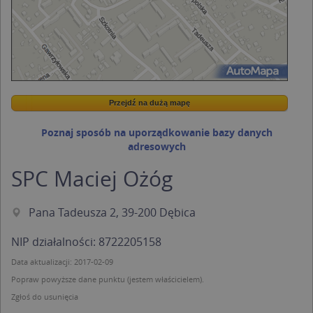
Przejdź na dużą mapę
Wstaw tę mapkę na swoją stronę
Przejdź na dużą mapę
Kreatorze map Targeo
Poznaj sposób na uporządkowanie bazy danych
adresowych
SPC Maciej Ożóg
Pana Tadeusza 2, 39-200 Dębica
NIP działalności: 8722205158
Data aktualizacji: 2017-02-09
Popraw powyższe dane punktu (jestem właścicielem).
Zgłoś do usunięcia