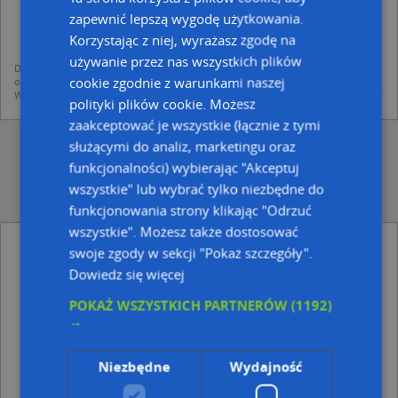
dodania ich do bazy Targeo oraz publikacji w wyszukiwarce firm i na
zapewnić lepszą wygodę użytkowania.
mapach (art. 6 ust. 1 lit. f RODO)
udostępniania danych o firmach partnerom biznesowym operatora (art.
Korzystając z niej, wyrażasz zgodę na
6 ust. 1 lit. f RODO)
używanie przez nas wszystkich plików
Dane pochodzą z publicznych baz CEIDG, GUS, REGON, z firmowych stron www
cookie zgodnie z warunkami naszej
oraz od podmiotów zewnętrznych.
Więcej informacji dot. RODO:
http://regulamin.automapa.pl/odo_przetwarzanie/
polityki plików cookie. Możesz
zaakceptować je wszystkie (łącznie z tymi
służącymi do analiz, marketingu oraz
funkcjonalności) wybierając "Akceptuj
wszystkie" lub wybrać tylko niezbędne do
funkcjonowania strony klikając "Odrzuć
wszystkie". Możesz także dostosować
SPC Maciej Ożóg - inne Przemysł, Firmy w
swoje zgody w sekcji "Pokaż szczegóły".
pobliżu
Dowiedz się więcej
Markecik Artykuły Spożywcze i Owocowo Warzywne,
POKAŻ WSZYSTKICH PARTNERÓW
(1192)
ul. Sienkiewicza 6C, 39-200 Dębica
→
Gpoint Studio Anna Bizoń, ul. Kochanowskiego 3, 39-
200 Dębica
Firma Usługowo-Handlowa Smar Ryszard Kądzielawa,
Niezbędne
Wydajność
Szaley Groele 4, 39-200 Dębica