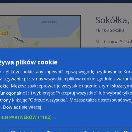
Sokółka,
16-100
Sokółka
Gmina Sokół
Powiat sokól
Województwo
żywa plików cookie
a z plików cookie, aby zapewnić lepszą wygodę użytkowania. Korzy
a używanie przez nas wszystkich plików cookie zgodnie z warun
ookie. Możesz zaakceptować je wszystkie (łącznie z tymi służącymi
unkcjonalności) wybierając "Akceptuj wszystkie" lub wybrać tylk
trony klikając "Odrzuć wszystkie". Możesz także dostosować swoj
".
Dowiedz się więcej
KICH PARTNERÓW
(1192) →
a dużą mapę
a dużą mapę
owanie bazy danych adresowych
Kreatorze map Targeo