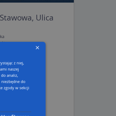
 Stawowa, Ulica
ka
ski
×
 podlaskie
stając z niej,
kami naszej
 do analiz,
o niezbędne do
e zgody w sekcji