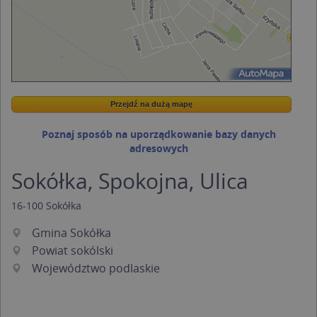
Przejdź na dużą mapę
Wstaw tę mapkę na swoją stronę
Przejdź na dużą mapę
Kreatorze map Targeo
Poznaj sposób na uporządkowanie bazy danych
adresowych
Sokółka, Spokojna, Ulica
16-100
Sokółka
Gmina Sokółka
Powiat sokólski
Województwo podlaskie