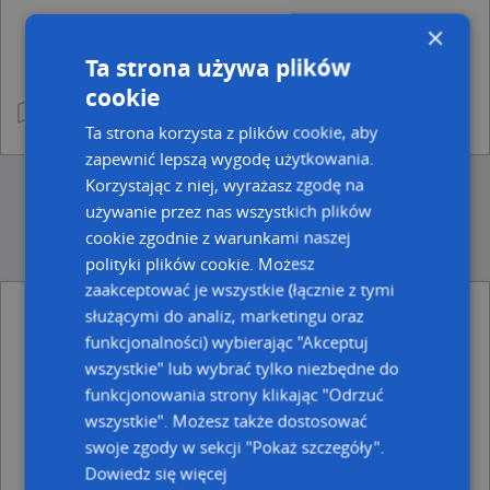
×
Ta strona używa plików
cookie
Ta strona korzysta z plików cookie, aby
zapewnić lepszą wygodę użytkowania.
Korzystając z niej, wyrażasz zgodę na
używanie przez nas wszystkich plików
cookie zgodnie z warunkami naszej
polityki plików cookie. Możesz
zaakceptować je wszystkie (łącznie z tymi
Punkty w pobliżu
służącymi do analiz, marketingu oraz
funkcjonalności) wybierając "Akceptuj
Sinsay, Jana Pawła II 1, 16-100 Sokółka
wszystkie" lub wybrać tylko niezbędne do
Podlaskie - Sokółka - Sokółka - Jana Pawła II - Kościół
funkcjonowania strony klikając "Odrzuć
Najświętszego Ciała i Krwi Chrystusa - Front, Jana Pawła
II, 16-100 Sokółka
wszystkie". Możesz także dostosować
swoje zgody w sekcji "Pokaż szczegóły".
Adresy w pobliżu
Dowiedz się więcej