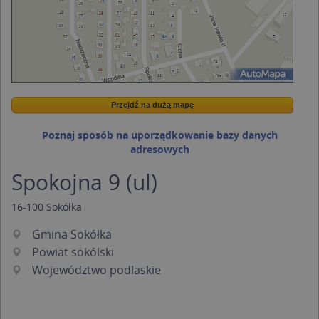
Przejdź na dużą mapę
Wstaw tę mapkę na swoją stronę
Przejdź na dużą mapę
Kreatorze map Targeo
Poznaj sposób na uporządkowanie bazy danych
adresowych
Spokojna 9 (ul)
16-100
Sokółka
Gmina Sokółka
Powiat sokólski
Województwo podlaskie