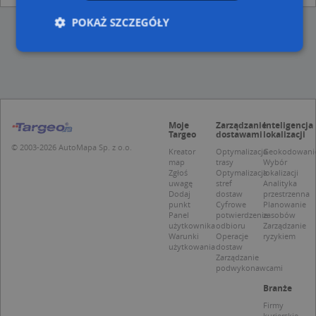
POKAŻ SZCZEGÓŁY
Niezbędne
Wydajność
Targetowanie
Funkcjonalność
Niesklasyfikowane
Moje
Zarządzanie
Inteligencja
Niezbędne pliki cookie umożliwiają korzystanie z
Targeo
dostawami
lokalizacji
podstawowych funkcji strony internetowej, takich
© 2003-2026 AutoMapa Sp. z o.o.
jak logowanie użytkownika i zarządzanie kontem.
Kreator
Optymalizacja
Geokodowani
Bez niezbędnych plików cookie nie można
map
trasy
Wybór
prawidłowo korzystać ze strony internetowej.
Zgłoś
Optymalizacja
lokalizacji
uwagę
stref
Analityka
Provider
/
Okres
Dodaj
dostaw
przestrzenna
Nazwa
Opi
Domena
przechowywania
punkt
Cyfrowe
Planowanie
Panel
potwierdzenie
zasobów
APPSESSID
.targeo.pl
Sesja
użytkownika
odbioru
Zarządzanie
Warunki
Operacje
ryzykiem
CookieScriptConsent
1 rok 1 miesiąc
Ten
CookieScript
użytkowania
dostaw
jes
.targeo.pl
Zarządzanie
prz
podwykonawcami
Coo
Scr
Branże
zap
pre
Firmy
dot
kurierskie