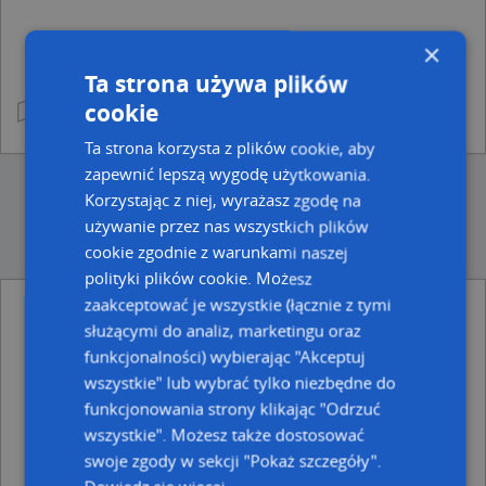
×
Ta strona używa plików
cookie
Ta strona korzysta z plików cookie, aby
zapewnić lepszą wygodę użytkowania.
Korzystając z niej, wyrażasz zgodę na
używanie przez nas wszystkich plików
cookie zgodnie z warunkami naszej
polityki plików cookie. Możesz
zaakceptować je wszystkie (łącznie z tymi
Punkty w pobliżu
służącymi do analiz, marketingu oraz
Med It, 1 Maja 50, 41-300 Dąbrowa Górnicza
funkcjonalności) wybierając "Akceptuj
Przedsiębiorstwo Produkcyjno Usługowo Handlowe
wszystkie" lub wybrać tylko niezbędne do
Ketar Głąb Arkadiusz Dziekański Grzegorz, 1 Maja 44, 41-
funkcjonowania strony klikając "Odrzuć
300 Dąbrowa Górnicza
wszystkie". Możesz także dostosować
Adresy w pobliżu
swoje zgody w sekcji "Pokaż szczegóły".
Dąbrowa Górnicza, 1 Maja 62, Ulica (41-300)
(→ 60 m)