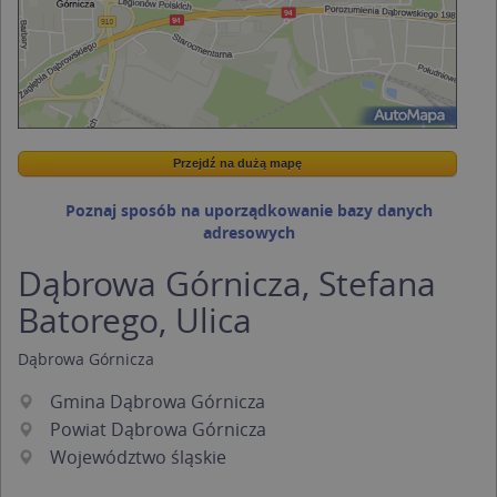
Przejdź na dużą mapę
Wstaw tę mapkę na swoją stronę
Przejdź na dużą mapę
Kreatorze map Targeo
Poznaj sposób na uporządkowanie bazy danych
adresowych
Dąbrowa Górnicza, Stefana
Batorego, Ulica
Dąbrowa Górnicza
Gmina Dąbrowa Górnicza
Powiat Dąbrowa Górnicza
Województwo śląskie