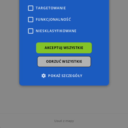
TARGETOWANIE
FUNKCJONALNOŚĆ
NIESKLASYFIKOWANE
AKCEPTUJ WSZYSTKIE
ODRZUĆ WSZYSTKIE
POKAŻ SZCZEGÓŁY
Niezbędne
Wydajność
Targetowanie
Funkcjonalność
Niesklasyfikowane
Niezbędne pliki cookie umożliwiają korzystanie z
podstawowych funkcji strony internetowej,
Usuń z mapy
takich jak logowanie użytkownika i zarządzanie
100 m
© 2026 AutoMapa