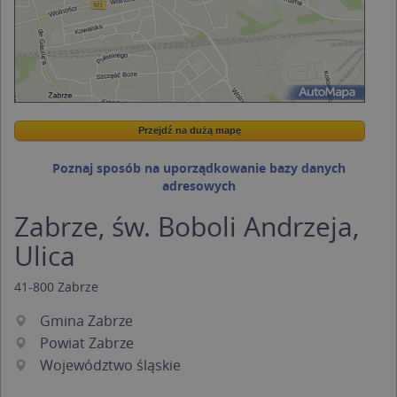
Przejdź na dużą mapę
Wstaw tę mapkę na swoją stronę
Przejdź na dużą mapę
Kreatorze map Targeo
Poznaj sposób na uporządkowanie bazy danych
adresowych
Zabrze, św. Boboli Andrzeja,
Ulica
41-800
Zabrze
Gmina Zabrze
Powiat Zabrze
Województwo śląskie