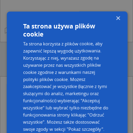
×
Ta strona używa plików
cookie
Ta strona korzysta z plików cookie, aby
zapewnić lepszą wygodę użytkowania.
Korzystając z niej, wyrażasz zgodę na
używanie przez nas wszystkich plików
cookie zgodnie z warunkami naszej
polityki plików cookie. Możesz
Punkty w pobliżu
zaakceptować je wszystkie (łącznie z tymi
służącymi do analiz, marketingu oraz
Sklep Pasmanteryjno Galanteryjny, Wolności 303, 41-
800 Zabrze
funkcjonalności) wybierając "Akceptuj
Stalkowent, Wolności 318, 41-800 Zabrze
wszystkie" lub wybrać tylko niezbędne do
Mdfotografia Daniel Jędzura, Wolności 299, 41-800
funkcjonowania strony klikając "Odrzuć
Zabrze
wszystkie". Możesz także dostosować
Prywatne Przedsiębiorstwa Usług Transportowych
swoje zgody w sekcji "Pokaż szczegóły".
Tele Taxi Centrum, Dworcowa 8, 41-800 Zabrze